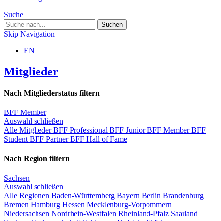
Suche
Skip Navigation
EN
Mitglieder
Nach Mitgliederstatus filtern
BFF Member
Auswahl schließen
Alle Mitglieder
BFF Professional
BFF Junior
BFF Member
BFF
Student
BFF Partner
BFF Hall of Fame
Nach Region filtern
Sachsen
Auswahl schließen
Alle Regionen
Baden-Württemberg
Bayern
Berlin
Brandenburg
Bremen
Hamburg
Hessen
Mecklenburg-Vorpommern
Niedersachsen
Nordrhein-Westfalen
Rheinland-Pfalz
Saarland