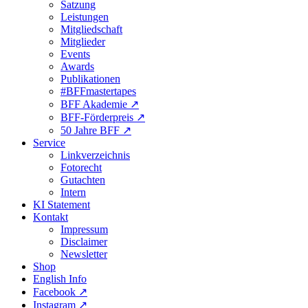
Satzung
Leistungen
Mitgliedschaft
Mitglieder
Events
Awards
Publikationen
#BFFmastertapes
BFF Akademie ↗︎
BFF-Förderpreis ↗︎
50 Jahre BFF ↗︎
Service
Linkverzeichnis
Fotorecht
Gutachten
Intern
KI Statement
Kontakt
Impressum
Disclaimer
Newsletter
Shop
English Info
Facebook ↗︎
Instagram ↗︎