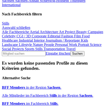
Sachsen
Sachsen-Anhalt
Schleswig-Holstein
Thüringen
International
Nach Fachbereich filtern
Stills
Auswahl schließen
Alle Fachbereiche
Aerial
Architecture
Art Project
Beauty
Campaign
Celebrity
CGI / 3D
Corporate
Editorial
Fashion
Film
Food
Healthcare
Industrial
Interior
Journalism / Reportage
Kids
Landscape
Lifestyle
Nature
People
Personal Work
Portrait
Science
Social Projects
Sports
Stills
Transportation
Travel
Eingabe löschen
Es wurden keine passenden Profile zu diesen
Kriterien gefunden.
Alternative Suche
BFF Members
in der Region
Sachsen
.
Alle Mitglieder im Fachbereich
Stills
in der Region
Sachsen
.
BFF Members
im Fachbereich
Stills
.