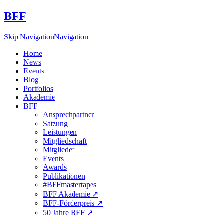
BFF
Skip Navigation
Navigation
Home
News
Events
Blog
Portfolios
Akademie
BFF
Ansprechpartner
Satzung
Leistungen
Mitgliedschaft
Mitglieder
Events
Awards
Publikationen
#BFFmastertapes
BFF Akademie ↗︎
BFF-Förderpreis ↗︎
50 Jahre BFF ↗︎