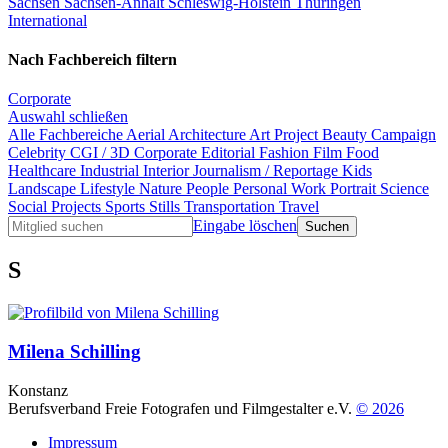
Sachsen
Sachsen-Anhalt
Schleswig-Holstein
Thüringen
International
Nach Fachbereich filtern
Corporate
Auswahl schließen
Alle Fachbereiche
Aerial
Architecture
Art Project
Beauty
Campaign
Celebrity
CGI / 3D
Corporate
Editorial
Fashion
Film
Food
Healthcare
Industrial
Interior
Journalism / Reportage
Kids
Landscape
Lifestyle
Nature
People
Personal Work
Portrait
Science
Social Projects
Sports
Stills
Transportation
Travel
Eingabe löschen
S
Milena Schilling
Konstanz
Berufsverband Freie Fotografen und Filmgestalter e.V.
© 2026
Impressum