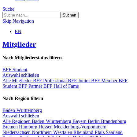
Suche
Skip Navigation
EN
Mitglieder
Nach Mitgliederstatus filtern
BFF Student
Auswahl schließen
Alle Mitglieder
BFF Professional
BFF Junior
BFF Member
BFF
Student
BFF Partner
BFF Hall of Fame
Nach Region filtern
Baden-Württemberg
Auswahl schließen
Alle Regionen
Baden-Württemberg
Bayern
Berlin
Brandenburg
Bremen
Hamburg
Hessen
Mecklenburg-Vorpommern
Niedersachsen
Nordrhein-Westfalen
Rheinland-Pfalz
Saarland