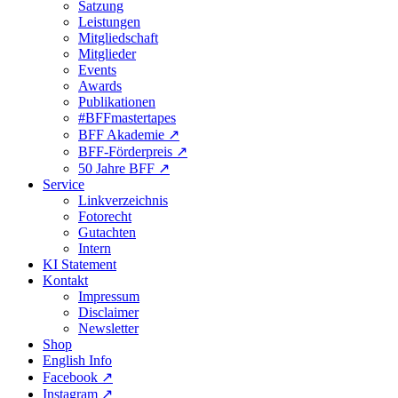
Satzung
Leistungen
Mitgliedschaft
Mitglieder
Events
Awards
Publikationen
#BFFmastertapes
BFF Akademie ↗︎
BFF-Förderpreis ↗︎
50 Jahre BFF ↗︎
Service
Linkverzeichnis
Fotorecht
Gutachten
Intern
KI Statement
Kontakt
Impressum
Disclaimer
Newsletter
Shop
English Info
Facebook ↗︎
Instagram ↗︎