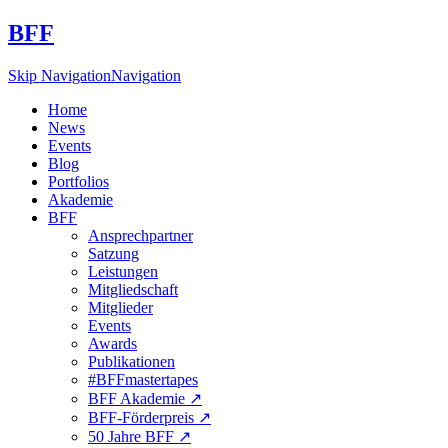
BFF
Skip Navigation
Navigation
Home
News
Events
Blog
Portfolios
Akademie
BFF
Ansprechpartner
Satzung
Leistungen
Mitgliedschaft
Mitglieder
Events
Awards
Publikationen
#BFFmastertapes
BFF Akademie ↗︎
BFF-Förderpreis ↗︎
50 Jahre BFF ↗︎