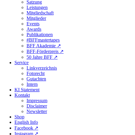
Satzung
Leistungen
Mitgliedschaft
Mitglieder
Events
Awards
Publikationen
#BFFmastertapes
BFF Akademie ↗︎
BFF-Förderpreis ↗︎
50 Jahre BFF ↗︎
Service
Linkverzeichnis
Fotorecht
Gutachten
Intern
KI Statement
Kontakt
Impressum
Disclaimer
Newsletter
Shop
English Info
Facebook ↗︎
Instagram ↗︎