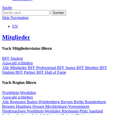
Suche
Skip Navigation
EN
Mitglieder
Nach Mitgliederstatus filtern
BFF Student
Auswahl schließen
Alle Mitglieder
BFF Professional
BFF Junior
BFF Member
BFF
Student
BFF Partner
BFF Hall of Fame
Nach Region filtern
Nordrhein-Westfalen
Auswahl schließen
Alle Regionen
Baden-Württemberg
Bayern
Berlin
Brandenburg
Bremen
Hamburg
Hessen
Mecklenburg-Vorpommern
Niedersachsen
Nordrhein-Westfalen
Rheinland-Pfalz
Saarland