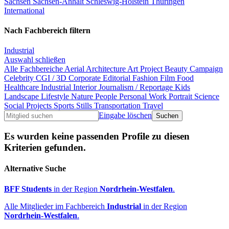
Sachsen
Sachsen-Anhalt
Schleswig-Holstein
Thüringen
International
Nach Fachbereich filtern
Industrial
Auswahl schließen
Alle Fachbereiche
Aerial
Architecture
Art Project
Beauty
Campaign
Celebrity
CGI / 3D
Corporate
Editorial
Fashion
Film
Food
Healthcare
Industrial
Interior
Journalism / Reportage
Kids
Landscape
Lifestyle
Nature
People
Personal Work
Portrait
Science
Social Projects
Sports
Stills
Transportation
Travel
Eingabe löschen
Es wurden keine passenden Profile zu diesen
Kriterien gefunden.
Alternative Suche
BFF Students
in der Region
Nordrhein-Westfalen
.
Alle Mitglieder im Fachbereich
Industrial
in der Region
Nordrhein-Westfalen
.