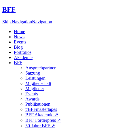
BFF
Skip Navigation
Navigation
Home
News
Events
Blog
Portfolios
Akademie
BFF
Ansprechpartner
Satzung
Leistungen
Mitgliedschaft
Mitglieder
Events
Awards
Publikationen
#BFFmastertapes
BFF Akademie ↗︎
BFF-Förderpreis ↗︎
50 Jahre BFF ↗︎