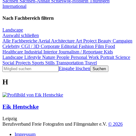
Sachsen
Sachsen-Anhalt
Schleswig-Holstein
Thüringen
International
Nach Fachbereich filtern
Landscape
Auswahl schließen
Alle Fachbereiche
Aerial
Architecture
Art Project
Beauty
Campaign
Celebrity
CGI / 3D
Corporate
Editorial
Fashion
Film
Food
Healthcare
Industrial
Interior
Journalism / Reportage
Kids
Landscape
Lifestyle
Nature
People
Personal Work
Portrait
Science
Social Projects
Sports
Stills
Transportation
Travel
Eingabe löschen
H
Eik Hentschke
Leipzig
Berufsverband Freie Fotografen und Filmgestalter e.V.
© 2026
Impressum