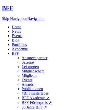
BFF
Skip Navigation
Navigation
Home
News
Events
Blog
Portfolios
Akademie
BFF
Ansprechpartner
Satzung
Leistungen
Mitgliedschaft
Mitglieder
Events
Awards
Publikationen
#BFFmastertapes
BFF Akademie ↗︎
BFF-Förderpreis ↗︎
50 Jahre BFF ↗︎