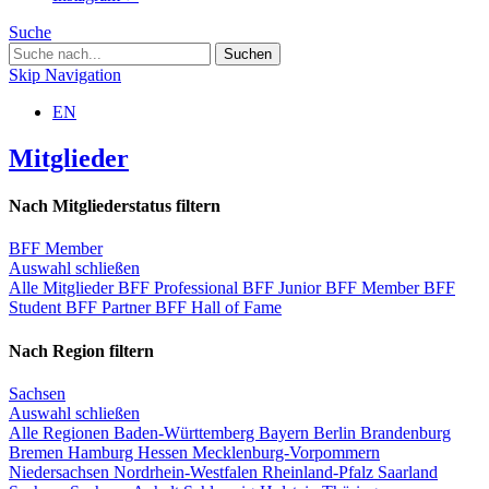
Suche
Skip Navigation
EN
Mitglieder
Nach Mitgliederstatus filtern
BFF Member
Auswahl schließen
Alle Mitglieder
BFF Professional
BFF Junior
BFF Member
BFF
Student
BFF Partner
BFF Hall of Fame
Nach Region filtern
Sachsen
Auswahl schließen
Alle Regionen
Baden-Württemberg
Bayern
Berlin
Brandenburg
Bremen
Hamburg
Hessen
Mecklenburg-Vorpommern
Niedersachsen
Nordrhein-Westfalen
Rheinland-Pfalz
Saarland