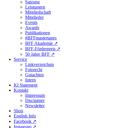
Satzung
Leistungen
Mitgliedschaft
Mitglieder
Events
Awards
Publikationen
#BFFmastertapes
BFF Akademie ↗︎
BFF-Förderpreis ↗︎
50 Jahre BFF ↗︎
Service
Linkverzeichnis
Fotorecht
Gutachten
Intern
KI Statement
Kontakt
Impressum
Disclaimer
Newsletter
Shop
English Info
Facebook ↗︎
Instagram ↗︎