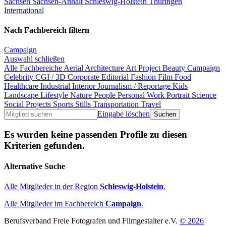
Sachsen
Sachsen-Anhalt
Schleswig-Holstein
Thüringen
International
Nach Fachbereich filtern
Campaign
Auswahl schließen
Alle Fachbereiche
Aerial
Architecture
Art Project
Beauty
Campaign
Celebrity
CGI / 3D
Corporate
Editorial
Fashion
Film
Food
Healthcare
Industrial
Interior
Journalism / Reportage
Kids
Landscape
Lifestyle
Nature
People
Personal Work
Portrait
Science
Social Projects
Sports
Stills
Transportation
Travel
Eingabe löschen
Es wurden keine passenden Profile zu diesen
Kriterien gefunden.
Alternative Suche
Alle Mitglieder in der Region
Schleswig-Holstein
.
Alle Mitglieder im Fachbereich
Campaign
.
Berufsverband Freie Fotografen und Filmgestalter e.V.
© 2026