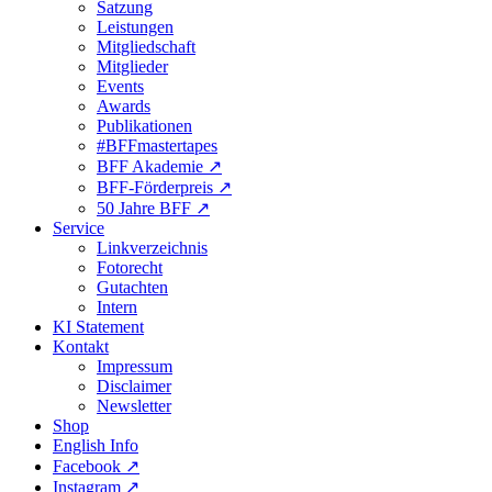
Satzung
Leistungen
Mitgliedschaft
Mitglieder
Events
Awards
Publikationen
#BFFmastertapes
BFF Akademie ↗︎
BFF-Förderpreis ↗︎
50 Jahre BFF ↗︎
Service
Linkverzeichnis
Fotorecht
Gutachten
Intern
KI Statement
Kontakt
Impressum
Disclaimer
Newsletter
Shop
English Info
Facebook ↗︎
Instagram ↗︎