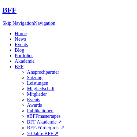
BFF
Skip Navigation
Navigation
Home
News
Events
Blog
Portfolios
Akademie
BFF
Ansprechpartner
Satzung
Leistungen
Mitgliedschaft
Mitglieder
Events
Awards
Publikationen
#BFFmastertapes
BFF Akademie ↗︎
BFF-Förderpreis ↗︎
50 Jahre BFF ↗︎