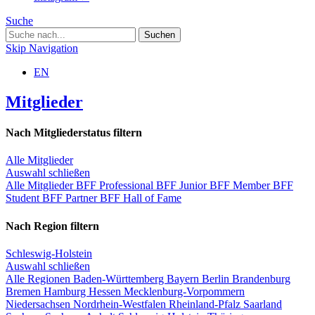
Suche
Skip Navigation
EN
Mitglieder
Nach Mitgliederstatus filtern
Alle Mitglieder
Auswahl schließen
Alle Mitglieder
BFF Professional
BFF Junior
BFF Member
BFF
Student
BFF Partner
BFF Hall of Fame
Nach Region filtern
Schleswig-Holstein
Auswahl schließen
Alle Regionen
Baden-Württemberg
Bayern
Berlin
Brandenburg
Bremen
Hamburg
Hessen
Mecklenburg-Vorpommern
Niedersachsen
Nordrhein-Westfalen
Rheinland-Pfalz
Saarland