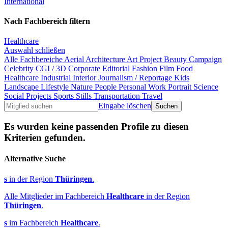
International
Nach Fachbereich filtern
Healthcare
Auswahl schließen
Alle Fachbereiche
Aerial
Architecture
Art Project
Beauty
Campaign
Celebrity
CGI / 3D
Corporate
Editorial
Fashion
Film
Food
Healthcare
Industrial
Interior
Journalism / Reportage
Kids
Landscape
Lifestyle
Nature
People
Personal Work
Portrait
Science
Social Projects
Sports
Stills
Transportation
Travel
Eingabe löschen
Es wurden keine passenden Profile zu diesen
Kriterien gefunden.
Alternative Suche
s
in der Region
Thüringen
.
Alle Mitglieder im Fachbereich
Healthcare
in der Region
Thüringen
.
s
im Fachbereich
Healthcare
.