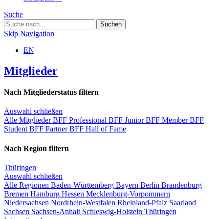
Suche
Skip Navigation
EN
Mitglieder
Nach Mitgliederstatus filtern
Auswahl schließen
Alle Mitglieder
BFF Professional
BFF Junior
BFF Member
BFF
Student
BFF Partner
BFF Hall of Fame
Nach Region filtern
Thüringen
Auswahl schließen
Alle Regionen
Baden-Württemberg
Bayern
Berlin
Brandenburg
Bremen
Hamburg
Hessen
Mecklenburg-Vorpommern
Niedersachsen
Nordrhein-Westfalen
Rheinland-Pfalz
Saarland
Sachsen
Sachsen-Anhalt
Schleswig-Holstein
Thüringen