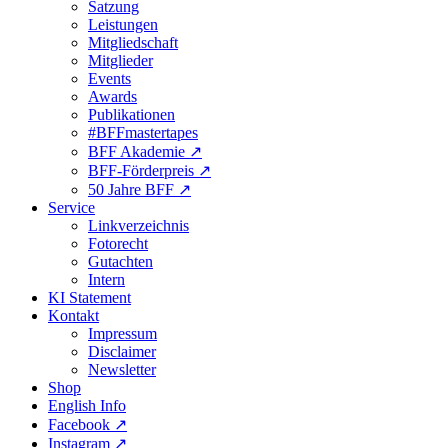
Satzung
Leistungen
Mitgliedschaft
Mitglieder
Events
Awards
Publikationen
#BFFmastertapes
BFF Akademie ↗︎
BFF-Förderpreis ↗︎
50 Jahre BFF ↗︎
Service
Linkverzeichnis
Fotorecht
Gutachten
Intern
KI Statement
Kontakt
Impressum
Disclaimer
Newsletter
Shop
English Info
Facebook ↗︎
Instagram ↗︎