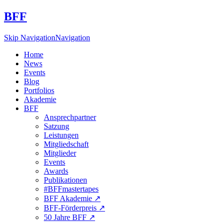
BFF
Skip Navigation
Navigation
Home
News
Events
Blog
Portfolios
Akademie
BFF
Ansprechpartner
Satzung
Leistungen
Mitgliedschaft
Mitglieder
Events
Awards
Publikationen
#BFFmastertapes
BFF Akademie ↗︎
BFF-Förderpreis ↗︎
50 Jahre BFF ↗︎