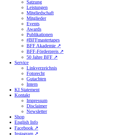
Satzung
Leistungen
Mitgliedschaft
Mitglieder
Events
Awards
Publikationen
#BFFmastertapes
BFF Akademie ↗︎
BFF-Förderpreis ↗︎
50 Jahre BFF ↗︎
Service
Linkverzeichnis
Fotorecht
Gutachten
Intern
KI Statement
Kontakt
Impressum
Disclaimer
Newsletter
Shop
English Info
Facebook ↗︎
Instagram ↗︎