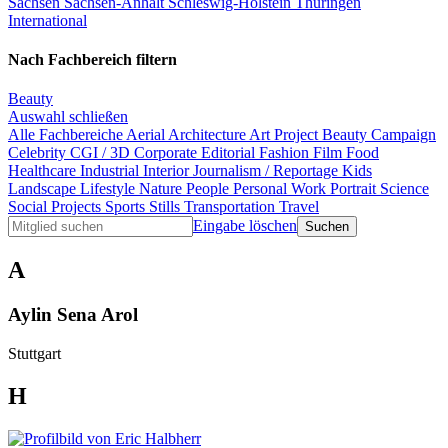
Sachsen
Sachsen-Anhalt
Schleswig-Holstein
Thüringen
International
Nach Fachbereich filtern
Beauty
Auswahl schließen
Alle Fachbereiche
Aerial
Architecture
Art Project
Beauty
Campaign
Celebrity
CGI / 3D
Corporate
Editorial
Fashion
Film
Food
Healthcare
Industrial
Interior
Journalism / Reportage
Kids
Landscape
Lifestyle
Nature
People
Personal Work
Portrait
Science
Social Projects
Sports
Stills
Transportation
Travel
Eingabe löschen
A
Aylin Sena Arol
Stuttgart
H