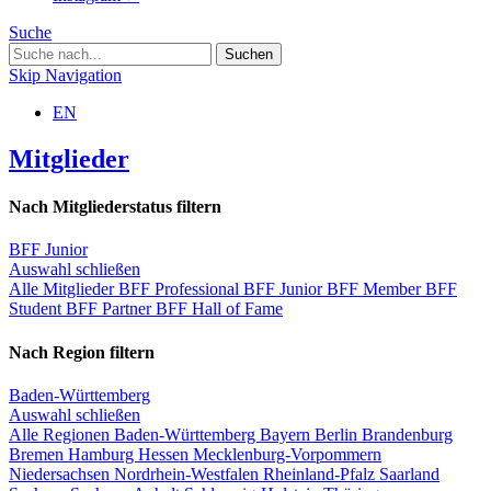
Suche
Skip Navigation
EN
Mitglieder
Nach Mitgliederstatus filtern
BFF Junior
Auswahl schließen
Alle Mitglieder
BFF Professional
BFF Junior
BFF Member
BFF
Student
BFF Partner
BFF Hall of Fame
Nach Region filtern
Baden-Württemberg
Auswahl schließen
Alle Regionen
Baden-Württemberg
Bayern
Berlin
Brandenburg
Bremen
Hamburg
Hessen
Mecklenburg-Vorpommern
Niedersachsen
Nordrhein-Westfalen
Rheinland-Pfalz
Saarland