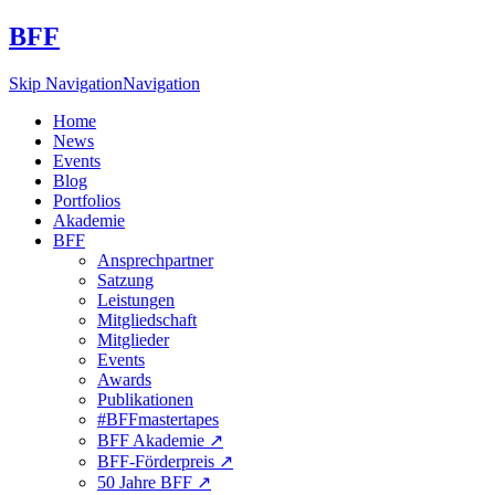
BFF
Skip Navigation
Navigation
Home
News
Events
Blog
Portfolios
Akademie
BFF
Ansprechpartner
Satzung
Leistungen
Mitgliedschaft
Mitglieder
Events
Awards
Publikationen
#BFFmastertapes
BFF Akademie ↗︎
BFF-Förderpreis ↗︎
50 Jahre BFF ↗︎