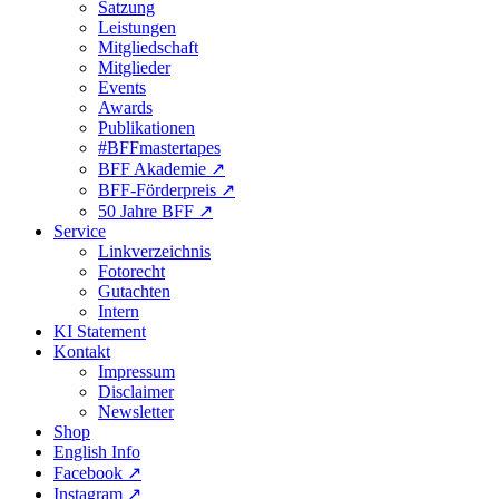
Satzung
Leistungen
Mitgliedschaft
Mitglieder
Events
Awards
Publikationen
#BFFmastertapes
BFF Akademie ↗︎
BFF-Förderpreis ↗︎
50 Jahre BFF ↗︎
Service
Linkverzeichnis
Fotorecht
Gutachten
Intern
KI Statement
Kontakt
Impressum
Disclaimer
Newsletter
Shop
English Info
Facebook ↗︎
Instagram ↗︎