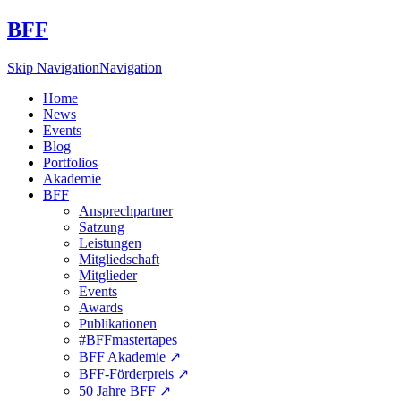
BFF
Skip Navigation
Navigation
Home
News
Events
Blog
Portfolios
Akademie
BFF
Ansprechpartner
Satzung
Leistungen
Mitgliedschaft
Mitglieder
Events
Awards
Publikationen
#BFFmastertapes
BFF Akademie ↗︎
BFF-Förderpreis ↗︎
50 Jahre BFF ↗︎