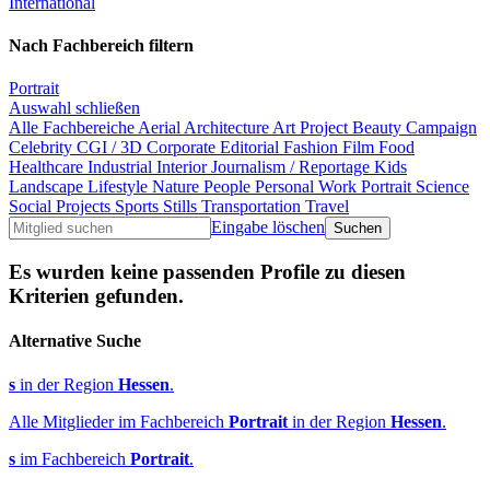
International
Nach Fachbereich filtern
Portrait
Auswahl schließen
Alle Fachbereiche
Aerial
Architecture
Art Project
Beauty
Campaign
Celebrity
CGI / 3D
Corporate
Editorial
Fashion
Film
Food
Healthcare
Industrial
Interior
Journalism / Reportage
Kids
Landscape
Lifestyle
Nature
People
Personal Work
Portrait
Science
Social Projects
Sports
Stills
Transportation
Travel
Eingabe löschen
Es wurden keine passenden Profile zu diesen
Kriterien gefunden.
Alternative Suche
s
in der Region
Hessen
.
Alle Mitglieder im Fachbereich
Portrait
in der Region
Hessen
.
s
im Fachbereich
Portrait
.