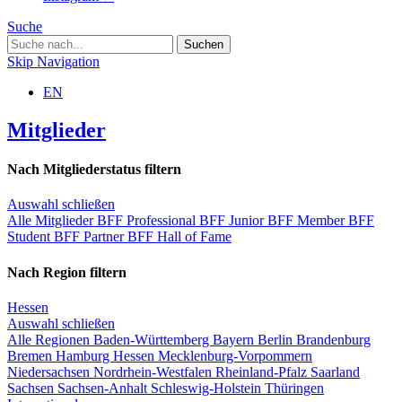
Suche
Skip Navigation
EN
Mitglieder
Nach Mitgliederstatus filtern
Auswahl schließen
Alle Mitglieder
BFF Professional
BFF Junior
BFF Member
BFF
Student
BFF Partner
BFF Hall of Fame
Nach Region filtern
Hessen
Auswahl schließen
Alle Regionen
Baden-Württemberg
Bayern
Berlin
Brandenburg
Bremen
Hamburg
Hessen
Mecklenburg-Vorpommern
Niedersachsen
Nordrhein-Westfalen
Rheinland-Pfalz
Saarland
Sachsen
Sachsen-Anhalt
Schleswig-Holstein
Thüringen