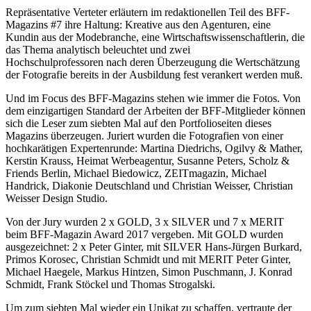
Repräsentative Verteter erläutern im redaktionellen Teil des BFF-
Magazins #7 ihre Haltung: Kreative aus den Agenturen, eine
Kundin aus der Modebranche, eine Wirtschaftswissenschaftlerin, die
das Thema analytisch beleuchtet und zwei
Hochschulprofessoren nach deren Überzeugung die Wertschätzung
der Fotografie bereits in der Ausbildung fest verankert werden muß.
Und im Focus des BFF-Magazins stehen wie immer die Fotos. Von
dem einzigartigen Standard der Arbeiten der BFF-Mitglieder können
sich die Leser zum siebten Mal auf den Portfolioseiten dieses
Magazins überzeugen. Juriert wurden die Fotografien von einer
hochkarätigen Expertenrunde: Martina Diedrichs, Ogilvy & Mather,
Kerstin Krauss, Heimat Werbeagentur, Susanne Peters, Scholz &
Friends Berlin, Michael Biedowicz, ZEITmagazin, Michael
Handrick, Diakonie Deutschland und Christian Weisser, Christian
Weisser Design Studio.
Von der Jury wurden 2 x GOLD, 3 x SILVER und 7 x MERIT
beim BFF-Magazin Award 2017 vergeben. Mit GOLD wurden
ausgezeichnet: 2 x Peter Ginter, mit SILVER Hans-Jürgen Burkard,
Primos Korosec, Christian Schmidt und mit MERIT Peter Ginter,
Michael Haegele, Markus Hintzen, Simon Puschmann, J. Konrad
Schmidt, Frank Stöckel und Thomas Strogalski.
Um zum siebten Mal wieder ein Unikat zu schaffen, vertraute der