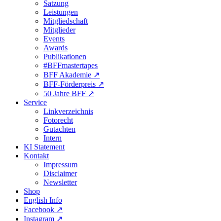
Satzung
Leistungen
Mitgliedschaft
Mitglieder
Events
Awards
Publikationen
#BFFmastertapes
BFF Akademie ↗︎
BFF-Förderpreis ↗︎
50 Jahre BFF ↗︎
Service
Linkverzeichnis
Fotorecht
Gutachten
Intern
KI Statement
Kontakt
Impressum
Disclaimer
Newsletter
Shop
English Info
Facebook ↗︎
Instagram ↗︎