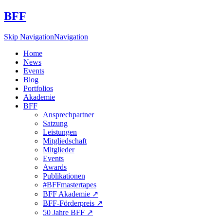
BFF
Skip Navigation
Navigation
Home
News
Events
Blog
Portfolios
Akademie
BFF
Ansprechpartner
Satzung
Leistungen
Mitgliedschaft
Mitglieder
Events
Awards
Publikationen
#BFFmastertapes
BFF Akademie ↗︎
BFF-Förderpreis ↗︎
50 Jahre BFF ↗︎