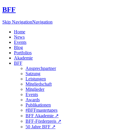
BFF
Skip Navigation
Navigation
Home
News
Events
Blog
Portfolios
Akademie
BFF
Ansprechpartner
Satzung
Leistungen
Mitgliedschaft
Mitglieder
Events
Awards
Publikationen
#BFFmastertapes
BFF Akademie ↗︎
BFF-Förderpreis ↗︎
50 Jahre BFF ↗︎