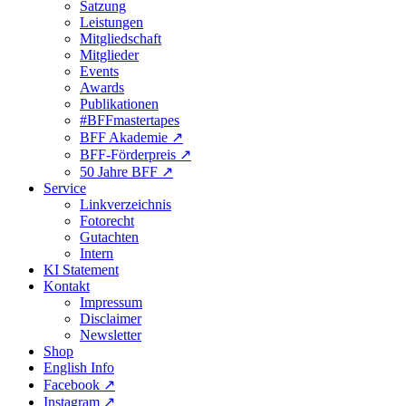
Satzung
Leistungen
Mitgliedschaft
Mitglieder
Events
Awards
Publikationen
#BFFmastertapes
BFF Akademie ↗︎
BFF-Förderpreis ↗︎
50 Jahre BFF ↗︎
Service
Linkverzeichnis
Fotorecht
Gutachten
Intern
KI Statement
Kontakt
Impressum
Disclaimer
Newsletter
Shop
English Info
Facebook ↗︎
Instagram ↗︎