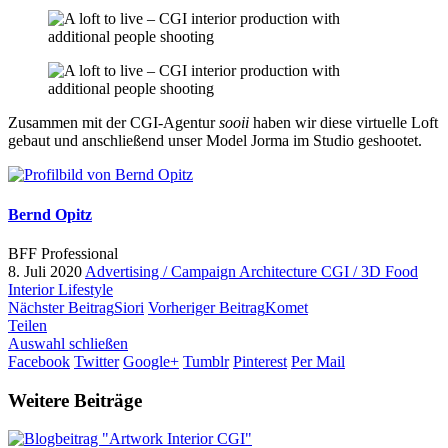
Zusammen mit der CGI-Agentur
sooii
haben wir diese virtuelle Loft
gebaut und anschließend unser Model Jorma im Studio geshootet.
Bernd Opitz
BFF Professional
8. Juli 2020
Advertising / Campaign
Architecture
CGI / 3D
Food
Interior
Lifestyle
Nächster Beitrag
Siori
Vorheriger Beitrag
Komet
Teilen
Auswahl schließen
Facebook
Twitter
Google+
Tumblr
Pinterest
Per Mail
Weitere Beiträge