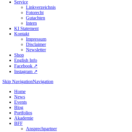
Service
Linkverzeichnis
Fotorecht
Gutachten
Intern
KI Statement
Kontakt
Impressum
Disclaimer
Newsletter
Shop
English Info
Facebook ↗︎
Instagram ↗︎
Skip Navigation
Navigation
Home
News
Events
Blog
Portfolios
Akademie
BFF
Ansprechpartner