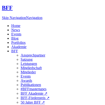
BFF
Skip Navigation
Navigation
Home
News
Events
Blog
Portfolios
Akademie
BFF
Ansprechpartner
Satzung
Leistungen
Mitgliedschaft
Mitglieder
Events
Awards
Publikationen
#BFFmastertapes
BFF Akademie ↗︎
BFF-Förderpreis ↗︎
50 Jahre BFF ↗︎