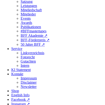
Satzung
Leistungen
Mitgliedschaft
Mitglieder
Events
Awards
Publikationen
#BFFmastertapes
BFF Akademie ↗︎
BFF-Förderpreis ↗︎
50 Jahre BFF ↗︎
Service
Linkverzeichnis
Fotorecht
Gutachten
Intern
KI Statement
Kontakt
Impressum
Disclaimer
Newsletter
Shop
English Info
Facebook ↗︎
Instagram ↗︎