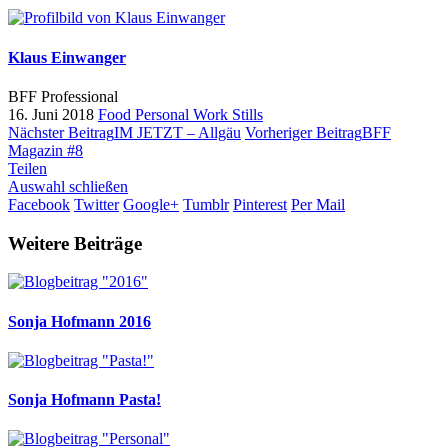
Klaus Einwanger
BFF Professional
16. Juni 2018
Food
Personal Work
Stills
Nächster Beitrag
IM JETZT – Allgäu
Vorheriger Beitrag
BFF
Magazin #8
Teilen
Auswahl schließen
Facebook
Twitter
Google+
Tumblr
Pinterest
Per Mail
Weitere Beiträge
Sonja Hofmann
2016
Sonja Hofmann
Pasta!