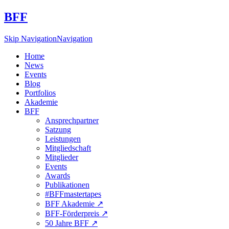
BFF
Skip Navigation
Navigation
Home
News
Events
Blog
Portfolios
Akademie
BFF
Ansprechpartner
Satzung
Leistungen
Mitgliedschaft
Mitglieder
Events
Awards
Publikationen
#BFFmastertapes
BFF Akademie ↗︎
BFF-Förderpreis ↗︎
50 Jahre BFF ↗︎