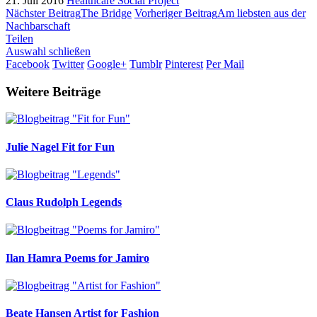
21. Juli 2016
Healthcare
Social Project
Nächster Beitrag
The Bridge
Vorheriger Beitrag
Am liebsten aus der
Nachbarschaft
Teilen
Auswahl schließen
Facebook
Twitter
Google+
Tumblr
Pinterest
Per Mail
Weitere Beiträge
Julie Nagel
Fit for Fun
Claus Rudolph
Legends
Ilan Hamra
Poems for Jamiro
Beate Hansen
Artist for Fashion