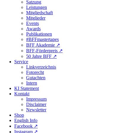
Satzung
Leistungen
Mitgliedschaft
Mitglieder
Events
Awards
Publikationen
#BFFmastertapes
BFF Akademie ↗︎
BFF-Förderpreis ↗︎
50 Jahre BFF ↗︎
Service
Linkverzeichnis
Fotorecht
Gutachten
Intern
KI Statement
Kontakt
Impressum
Disclaimer
Newsletter
Shop
English Info
Facebook ↗︎
Instagram ↗︎