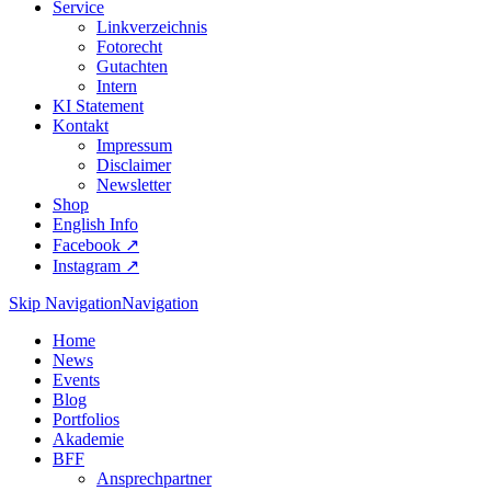
Service
Linkverzeichnis
Fotorecht
Gutachten
Intern
KI Statement
Kontakt
Impressum
Disclaimer
Newsletter
Shop
English Info
Facebook ↗︎
Instagram ↗︎
Skip Navigation
Navigation
Home
News
Events
Blog
Portfolios
Akademie
BFF
Ansprechpartner