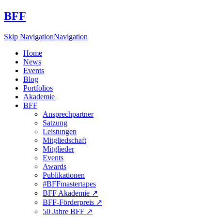
BFF
Skip Navigation
Navigation
Home
News
Events
Blog
Portfolios
Akademie
BFF
Ansprechpartner
Satzung
Leistungen
Mitgliedschaft
Mitglieder
Events
Awards
Publikationen
#BFFmastertapes
BFF Akademie ↗︎
BFF-Förderpreis ↗︎
50 Jahre BFF ↗︎