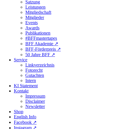
Satzung
Leistungen
Mitgliedschaft
Mitglieder
Events
Awards
Publikationen
#BFFmastertapes
BFF Akademie ↗︎
BFF-Förderpreis ↗︎
50 Jahre BFF ↗︎
Service
Linkverzeichnis
Fotorecht
Gutachten
Intern
KI Statement
Kontakt
Impressum
Disclaimer
Newsletter
Shop
English Info
Facebook ↗︎
Instagram ↗︎