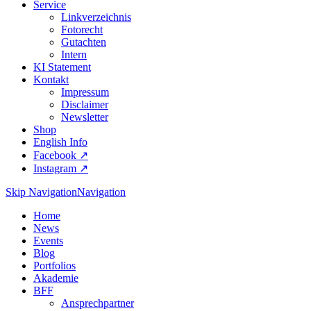
Service
Linkverzeichnis
Fotorecht
Gutachten
Intern
KI Statement
Kontakt
Impressum
Disclaimer
Newsletter
Shop
English Info
Facebook ↗︎
Instagram ↗︎
Skip Navigation
Navigation
Home
News
Events
Blog
Portfolios
Akademie
BFF
Ansprechpartner