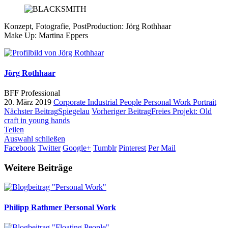
Konzept, Fotografie, PostProduction: Jörg Rothhaar
Make Up: Martina Eppers
Jörg Rothhaar
BFF Professional
20. März 2019
Corporate
Industrial
People
Personal Work
Portrait
Nächster Beitrag
Spiegelau
Vorheriger Beitrag
Freies Projekt: Old
craft in young hands
Teilen
Auswahl schließen
Facebook
Twitter
Google+
Tumblr
Pinterest
Per Mail
Weitere Beiträge
Philipp Rathmer
Personal Work