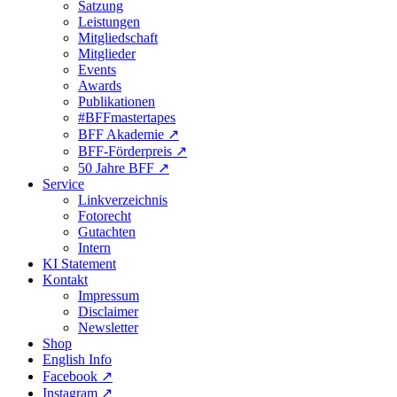
Satzung
Leistungen
Mitgliedschaft
Mitglieder
Events
Awards
Publikationen
#BFFmastertapes
BFF Akademie ↗︎
BFF-Förderpreis ↗︎
50 Jahre BFF ↗︎
Service
Linkverzeichnis
Fotorecht
Gutachten
Intern
KI Statement
Kontakt
Impressum
Disclaimer
Newsletter
Shop
English Info
Facebook ↗︎
Instagram ↗︎