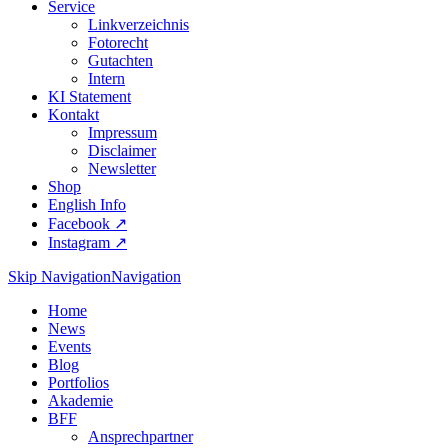
Service
Linkverzeichnis
Fotorecht
Gutachten
Intern
KI Statement
Kontakt
Impressum
Disclaimer
Newsletter
Shop
English Info
Facebook ↗︎
Instagram ↗︎
Skip Navigation
Navigation
Home
News
Events
Blog
Portfolios
Akademie
BFF
Ansprechpartner