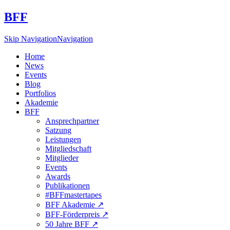
BFF
Skip Navigation
Navigation
Home
News
Events
Blog
Portfolios
Akademie
BFF
Ansprechpartner
Satzung
Leistungen
Mitgliedschaft
Mitglieder
Events
Awards
Publikationen
#BFFmastertapes
BFF Akademie ↗︎
BFF-Förderpreis ↗︎
50 Jahre BFF ↗︎