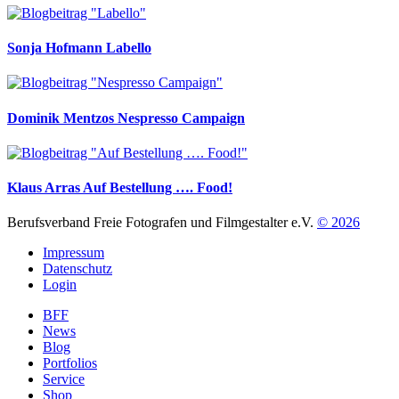
Sonja Hofmann
Labello
Dominik Mentzos
Nespresso Campaign
Klaus Arras
Auf Bestellung …. Food!
Berufsverband Freie Fotografen und Filmgestalter e.V.
© 2026
Impressum
Datenschutz
Login
BFF
News
Blog
Portfolios
Service
Shop