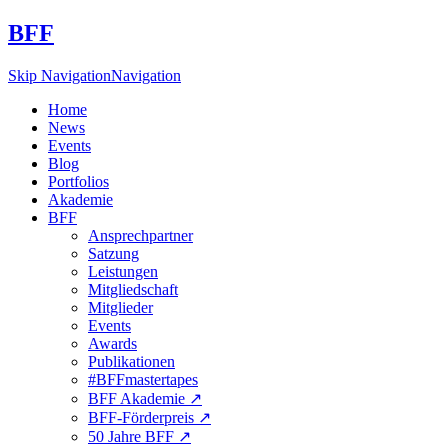
BFF
Skip Navigation
Navigation
Home
News
Events
Blog
Portfolios
Akademie
BFF
Ansprechpartner
Satzung
Leistungen
Mitgliedschaft
Mitglieder
Events
Awards
Publikationen
#BFFmastertapes
BFF Akademie ↗︎
BFF-Förderpreis ↗︎
50 Jahre BFF ↗︎