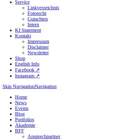
Service
Linkverzeichnis
Fotorecht
Gutachten
Intern
KI Statement
Kontakt
Impressum
Disclaimer
Newsletter
Shop
English Info
Facebook ↗︎
Instagram ↗︎
Skip Navigation
Navigation
Home
News
Events
Blog
Portfolios
Akademie
BFF
Ansprechpartner