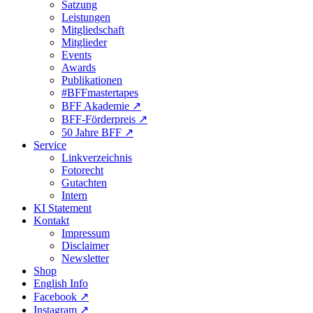
Satzung
Leistungen
Mitgliedschaft
Mitglieder
Events
Awards
Publikationen
#BFFmastertapes
BFF Akademie ↗︎
BFF-Förderpreis ↗︎
50 Jahre BFF ↗︎
Service
Linkverzeichnis
Fotorecht
Gutachten
Intern
KI Statement
Kontakt
Impressum
Disclaimer
Newsletter
Shop
English Info
Facebook ↗︎
Instagram ↗︎