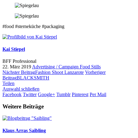
#food #sterneküche #packaging
Kai Stiepel
BFF Professional
22. März 2019
Advertising / Campaign
Food
Stills
Nächster Beitrag
Fashion Shoot Lanzarote
Vorheriger
Beitrag
BLACKSMITH
Teilen
Auswahl schließen
Facebook
Twitter
Google+
Tumblr
Pinterest
Per Mail
Weitere Beiträge
Klaus Arras
Saibling