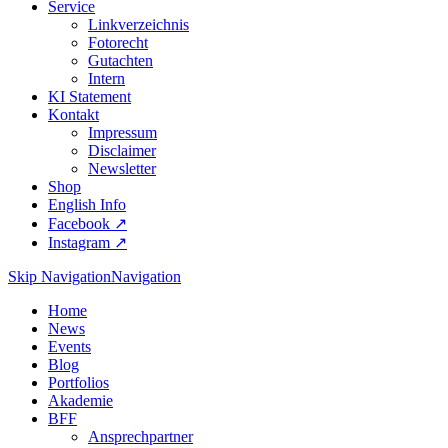
Service
Linkverzeichnis
Fotorecht
Gutachten
Intern
KI Statement
Kontakt
Impressum
Disclaimer
Newsletter
Shop
English Info
Facebook ↗︎
Instagram ↗︎
Skip Navigation
Navigation
Home
News
Events
Blog
Portfolios
Akademie
BFF
Ansprechpartner