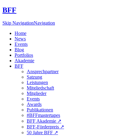
BFF
Skip Navigation
Navigation
Home
News
Events
Blog
Portfolios
Akademie
BFF
Ansprechpartner
Satzung
Leistungen
Mitgliedschaft
Mitglieder
Events
Awards
Publikationen
#BFFmastertapes
BFF Akademie ↗︎
BFF-Förderpreis ↗︎
50 Jahre BFF ↗︎