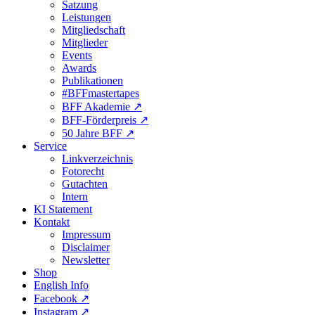
Satzung
Leistungen
Mitgliedschaft
Mitglieder
Events
Awards
Publikationen
#BFFmastertapes
BFF Akademie ↗︎
BFF-Förderpreis ↗︎
50 Jahre BFF ↗︎
Service
Linkverzeichnis
Fotorecht
Gutachten
Intern
KI Statement
Kontakt
Impressum
Disclaimer
Newsletter
Shop
English Info
Facebook ↗︎
Instagram ↗︎