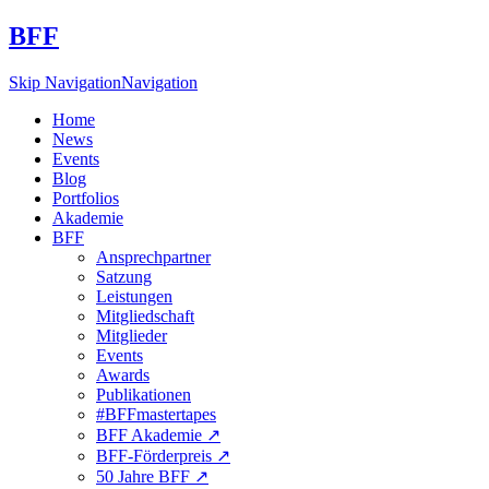
BFF
Skip Navigation
Navigation
Home
News
Events
Blog
Portfolios
Akademie
BFF
Ansprechpartner
Satzung
Leistungen
Mitgliedschaft
Mitglieder
Events
Awards
Publikationen
#BFFmastertapes
BFF Akademie ↗︎
BFF-Förderpreis ↗︎
50 Jahre BFF ↗︎