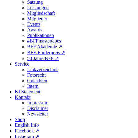
Satzung
Leistungen
Mitgliedschaft
Mitglieder
Events
Awards
Publikationen
#BFFmastertapes
BFF Akademie ↗︎
BFF-Förderpreis ↗︎
50 Jahre BFF ↗︎
Service
Linkverzeichnis
Fotorecht
Gutachten
Intern
KI Statement
Kontakt
Impressum
Disclaimer
Newsletter
Shop
English Info
Facebook ↗︎
Instagram ↗︎