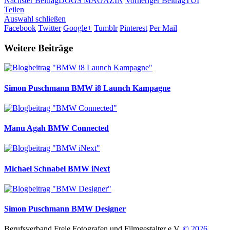
Nächster Beitrag
DOGS MAGAZIN
Vorheriger Beitrag
TUI
Teilen
Auswahl schließen
Facebook
Twitter
Google+
Tumblr
Pinterest
Per Mail
Weitere Beiträge
Simon Puschmann
BMW i8 Launch Kampagne
Manu Agah
BMW Connected
Michael Schnabel
BMW iNext
Simon Puschmann
BMW Designer
Berufsverband Freie Fotografen und Filmgestalter e.V.
© 2026