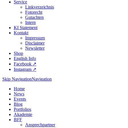
Service
Linkverzeichnis
Fotorecht
Gutachten
Intern
KI Statement
Kontakt
Impressum
Disclaimer
Newsletter
Shop
English Info
Facebook ↗︎
Instagram ↗︎
Skip Navigation
Navigation
Home
News
Events
Blog
Portfolios
Akademie
BFF
Ansprechpartner