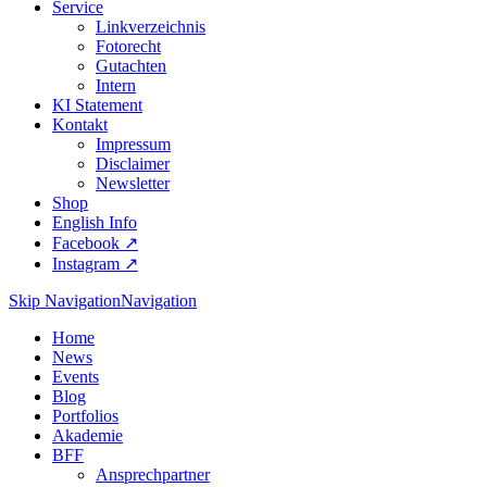
Service
Linkverzeichnis
Fotorecht
Gutachten
Intern
KI Statement
Kontakt
Impressum
Disclaimer
Newsletter
Shop
English Info
Facebook ↗︎
Instagram ↗︎
Skip Navigation
Navigation
Home
News
Events
Blog
Portfolios
Akademie
BFF
Ansprechpartner