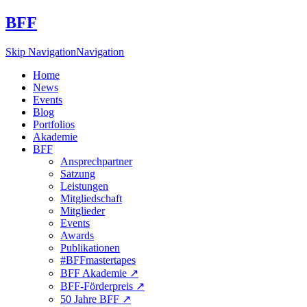
BFF
Skip Navigation
Navigation
Home
News
Events
Blog
Portfolios
Akademie
BFF
Ansprechpartner
Satzung
Leistungen
Mitgliedschaft
Mitglieder
Events
Awards
Publikationen
#BFFmastertapes
BFF Akademie ↗︎
BFF-Förderpreis ↗︎
50 Jahre BFF ↗︎