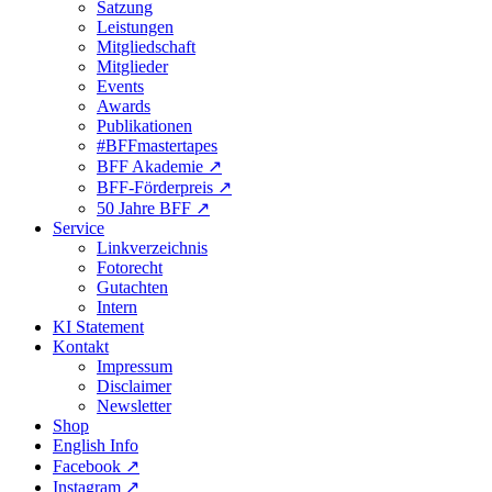
Satzung
Leistungen
Mitgliedschaft
Mitglieder
Events
Awards
Publikationen
#BFFmastertapes
BFF Akademie ↗︎
BFF-Förderpreis ↗︎
50 Jahre BFF ↗︎
Service
Linkverzeichnis
Fotorecht
Gutachten
Intern
KI Statement
Kontakt
Impressum
Disclaimer
Newsletter
Shop
English Info
Facebook ↗︎
Instagram ↗︎