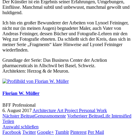
Der Künstler ist ein Ergebnis seiner Erfahrungen, Umgebungen,
Einflüsse. Manchmal subtil und unbewusst, manchmal gewollt und
huldigend.
Ich bin ein großer Bewunderer der Arbeiten von Lynoel Feininger,
nicht nur (in meinen Augen) begnadeter Maler, auch Vater von
Andreas Feininger, dessen Bücher und Fotografie-Lehren mir den
Weg zur Fotografie ebneten. Da schließt sich der Kreis, dass sich in
meiner Serie „Fragments“ klare Hinweise auf Lyonel Feininger
wiederfinden.
Grundlage der Serie: Das Business Center der Actelion
pharmaceuticals in Allschwil bei Basel, Schweiz.
Architekten: Herzog & de Meuron.
Florian W. Müller
BFF Professional
6. August 2017
Architecture
Art Project
Personal Work
Nächster Beitrag
Genussmomente
Vorheriger Beitrag
Life Intensified
Teilen
Auswahl schließen
Facebook
Twitter
Google+
Tumblr
Pinterest
Per Mail