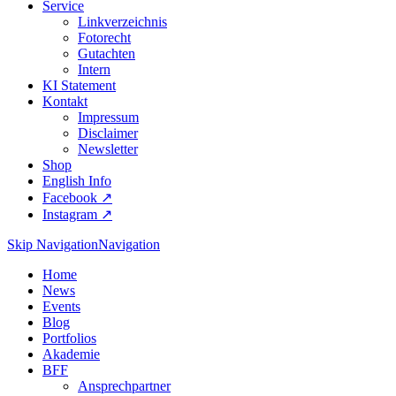
Service
Linkverzeichnis
Fotorecht
Gutachten
Intern
KI Statement
Kontakt
Impressum
Disclaimer
Newsletter
Shop
English Info
Facebook ↗︎
Instagram ↗︎
Skip Navigation
Navigation
Home
News
Events
Blog
Portfolios
Akademie
BFF
Ansprechpartner