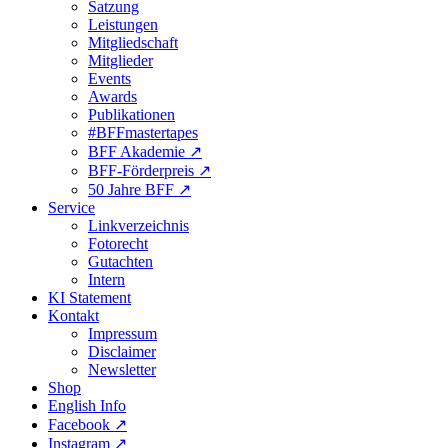
Satzung
Leistungen
Mitgliedschaft
Mitglieder
Events
Awards
Publikationen
#BFFmastertapes
BFF Akademie ↗︎
BFF-Förderpreis ↗︎
50 Jahre BFF ↗︎
Service
Linkverzeichnis
Fotorecht
Gutachten
Intern
KI Statement
Kontakt
Impressum
Disclaimer
Newsletter
Shop
English Info
Facebook ↗︎
Instagram ↗︎