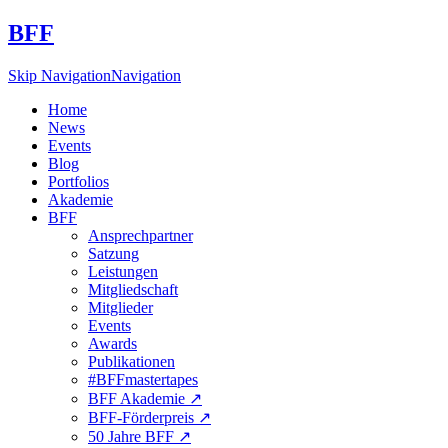
BFF
Skip Navigation
Navigation
Home
News
Events
Blog
Portfolios
Akademie
BFF
Ansprechpartner
Satzung
Leistungen
Mitgliedschaft
Mitglieder
Events
Awards
Publikationen
#BFFmastertapes
BFF Akademie ↗︎
BFF-Förderpreis ↗︎
50 Jahre BFF ↗︎