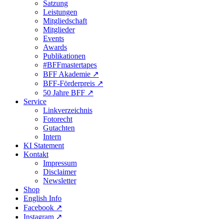
Satzung
Leistungen
Mitgliedschaft
Mitglieder
Events
Awards
Publikationen
#BFFmastertapes
BFF Akademie ↗︎
BFF-Förderpreis ↗︎
50 Jahre BFF ↗︎
Service
Linkverzeichnis
Fotorecht
Gutachten
Intern
KI Statement
Kontakt
Impressum
Disclaimer
Newsletter
Shop
English Info
Facebook ↗︎
Instagram ↗︎