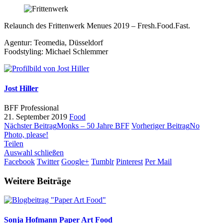
Relaunch des Frittenwerk Menues 2019 – Fresh.Food.Fast.
Agentur: Teomedia, Düsseldorf
Foodstyling: Michael Schlemmer
Jost Hiller
BFF Professional
21. September 2019
Food
Nächster Beitrag
Monks – 50 Jahre BFF
Vorheriger Beitrag
No
Photo, please!
Teilen
Auswahl schließen
Facebook
Twitter
Google+
Tumblr
Pinterest
Per Mail
Weitere Beiträge
Sonja Hofmann
Paper Art Food