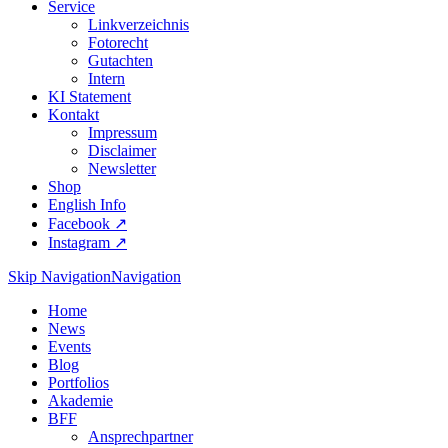
Service
Linkverzeichnis
Fotorecht
Gutachten
Intern
KI Statement
Kontakt
Impressum
Disclaimer
Newsletter
Shop
English Info
Facebook ↗︎
Instagram ↗︎
Skip Navigation
Navigation
Home
News
Events
Blog
Portfolios
Akademie
BFF
Ansprechpartner