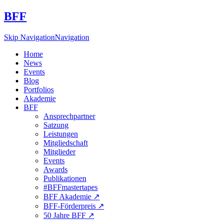
BFF
Skip Navigation
Navigation
Home
News
Events
Blog
Portfolios
Akademie
BFF
Ansprechpartner
Satzung
Leistungen
Mitgliedschaft
Mitglieder
Events
Awards
Publikationen
#BFFmastertapes
BFF Akademie ↗︎
BFF-Förderpreis ↗︎
50 Jahre BFF ↗︎