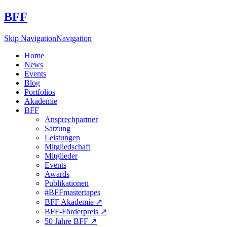
BFF
Skip Navigation
Navigation
Home
News
Events
Blog
Portfolios
Akademie
BFF
Ansprechpartner
Satzung
Leistungen
Mitgliedschaft
Mitglieder
Events
Awards
Publikationen
#BFFmastertapes
BFF Akademie ↗︎
BFF-Förderpreis ↗︎
50 Jahre BFF ↗︎