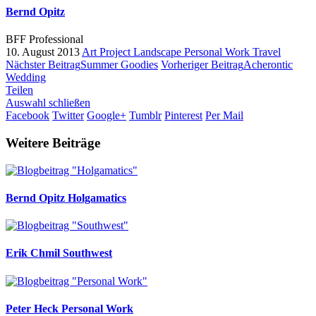
Bernd Opitz
BFF Professional
10. August 2013
Art Project
Landscape
Personal Work
Travel
Nächster Beitrag
Summer Goodies
Vorheriger Beitrag
Acherontic
Wedding
Teilen
Auswahl schließen
Facebook
Twitter
Google+
Tumblr
Pinterest
Per Mail
Weitere Beiträge
Bernd Opitz
Holgamatics
Erik Chmil
Southwest
Peter Heck
Personal Work