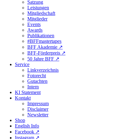
Satzung
Leistungen
Mitgliedschaft
Mitglieder
Events
Awards
Publikationen
#BFFmastertapes
BFF Akademie ↗︎
BFF-Förderpreis ↗︎
50 Jahre BFF ↗︎
Service
Linkverzeichnis
Fotorecht
Gutachten
Intern
KI Statement
Kontakt
Impressum
Disclaimer
Newsletter
Shop
English Info
Facebook ↗︎
Instagram ↗︎