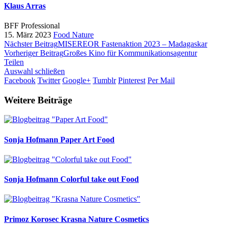
Klaus Arras
BFF Professional
15. März 2023
Food
Nature
Nächster Beitrag
MISEREOR Fastenaktion 2023 – Madagaskar
Vorheriger Beitrag
Großes Kino für Kommunikationsagentur
Teilen
Auswahl schließen
Facebook
Twitter
Google+
Tumblr
Pinterest
Per Mail
Weitere Beiträge
Sonja Hofmann
Paper Art Food
Sonja Hofmann
Colorful take out Food
Primoz Korosec
Krasna Nature Cosmetics