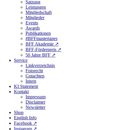
Satzung
Leistungen
Mitgliedschaft
Mitglieder
Events
Awards
Publikationen
#BFFmastertapes
BFF Akademie ↗︎
BFF-Förderpreis ↗︎
50 Jahre BFF ↗︎
Service
Linkverzeichnis
Fotorecht
Gutachten
Intern
KI Statement
Kontakt
Impressum
Disclaimer
Newsletter
Shop
English Info
Facebook ↗︎
Instagram ↗︎