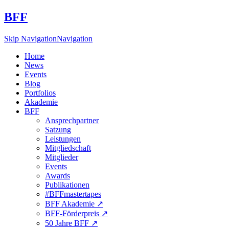
BFF
Skip Navigation
Navigation
Home
News
Events
Blog
Portfolios
Akademie
BFF
Ansprechpartner
Satzung
Leistungen
Mitgliedschaft
Mitglieder
Events
Awards
Publikationen
#BFFmastertapes
BFF Akademie ↗︎
BFF-Förderpreis ↗︎
50 Jahre BFF ↗︎