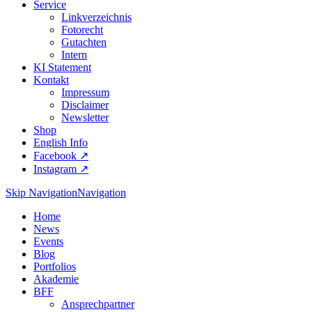
Service
Linkverzeichnis
Fotorecht
Gutachten
Intern
KI Statement
Kontakt
Impressum
Disclaimer
Newsletter
Shop
English Info
Facebook ↗︎
Instagram ↗︎
Skip Navigation
Navigation
Home
News
Events
Blog
Portfolios
Akademie
BFF
Ansprechpartner