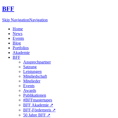
BFF
Skip Navigation
Navigation
Home
News
Events
Blog
Portfolios
Akademie
BFF
Ansprechpartner
Satzung
Leistungen
Mitgliedschaft
Mitglieder
Events
Awards
Publikationen
#BFFmastertapes
BFF Akademie ↗︎
BFF-Förderpreis ↗︎
50 Jahre BFF ↗︎