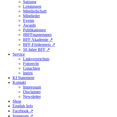
Satzung
Leistungen
Mitgliedschaft
Mitglieder
Events
Awards
Publikationen
#BFFmastertapes
BFF Akademie ↗︎
BFF-Förderpreis ↗︎
50 Jahre BFF ↗︎
Service
Linkverzeichnis
Fotorecht
Gutachten
Intern
KI Statement
Kontakt
Impressum
Disclaimer
Newsletter
Shop
English Info
Facebook ↗︎
Instagram ↗︎