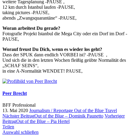
weitere Tagesplanung -PAUSE ,
12 km durch Istanbul laufen -PAUSE,
taking pictures -PAUSE,
abends „Zwangsquarantäne“ -PAUSE,
Woran arbeitest Du gerade?
Fotografie Projekt Istanbul die Mega City oder ein Dorf im Dorf -
PAUSE,
Worauf freust Du Dich, wenn es wieder los geht?
Dass der SPUK dann endlich VORBEI ist? -PAUSE ,
Und sich die in den letzten Wochen fleißig geübte Normalität des
„SCHAF SEINS“,
in eine A-Normalität WENDET! PAUSE,
Peer Brecht
BFF Professional
13. Mai 2020
Journalism / Reportage
Out of the Blue
Travel
Nächster Beitrag
Out of the Blue – Dominik Paunetto
Vorheriger
Beitrag
Out of the Blue – Pia Hertel
Teilen
Auswahl schließen