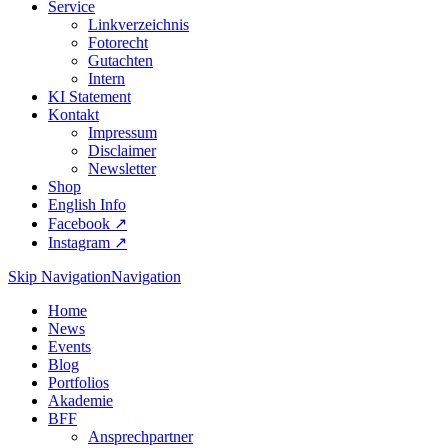
Service
Linkverzeichnis
Fotorecht
Gutachten
Intern
KI Statement
Kontakt
Impressum
Disclaimer
Newsletter
Shop
English Info
Facebook ↗︎
Instagram ↗︎
Skip Navigation
Navigation
Home
News
Events
Blog
Portfolios
Akademie
BFF
Ansprechpartner