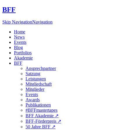
BFF
Skip Navigation
Navigation
Home
News
Events
Blog
Portfolios
Akademie
BFF
Ansprechpartner
Satzung
Leistungen
Mitgliedschaft
Mitglieder
Events
Awards
Publikationen
#BFFmastertapes
BFF Akademie ↗︎
BFF-Förderpreis ↗︎
50 Jahre BFF ↗︎