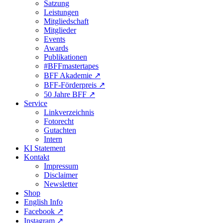
Satzung
Leistungen
Mitgliedschaft
Mitglieder
Events
Awards
Publikationen
#BFFmastertapes
BFF Akademie ↗︎
BFF-Förderpreis ↗︎
50 Jahre BFF ↗︎
Service
Linkverzeichnis
Fotorecht
Gutachten
Intern
KI Statement
Kontakt
Impressum
Disclaimer
Newsletter
Shop
English Info
Facebook ↗︎
Instagram ↗︎