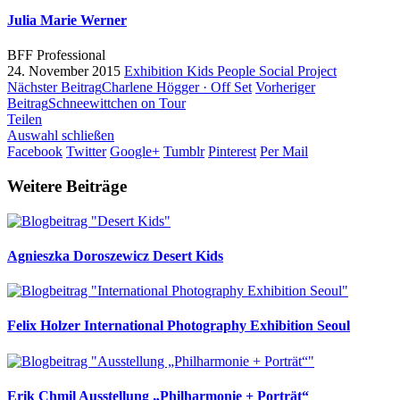
Julia Marie Werner
BFF Professional
24. November 2015
Exhibition
Kids
People
Social Project
Nächster Beitrag
Charlene Högger · Off Set
Vorheriger
Beitrag
Schneewittchen on Tour
Teilen
Auswahl schließen
Facebook
Twitter
Google+
Tumblr
Pinterest
Per Mail
Weitere Beiträge
Agnieszka Doroszewicz
Desert Kids
Felix Holzer
International Photography Exhibition Seoul
Erik Chmil
Ausstellung „Philharmonie + Porträt“