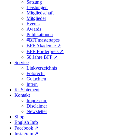
Satzung
Leistungen
Mitgliedschaft
Mitglieder
Events
Awards
Publikationen
#BFFmastertapes
BFF Akademie ↗︎
BFF-Förderpreis ↗︎
50 Jahre BFF ↗︎
Service
Linkverzeichnis
Fotorecht
Gutachten
Intern
KI Statement
Kontakt
Impressum
Disclaimer
Newsletter
Shop
English Info
Facebook ↗︎
Instagram ↗︎