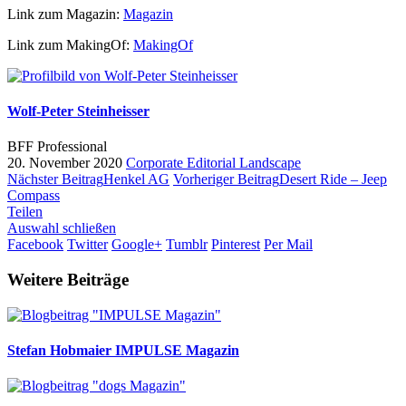
Link zum Magazin:
Magazin
Link zum MakingOf:
MakingOf
Wolf-Peter Steinheisser
BFF Professional
20. November 2020
Corporate
Editorial
Landscape
Nächster Beitrag
Henkel AG
Vorheriger Beitrag
Desert Ride – Jeep
Compass
Teilen
Auswahl schließen
Facebook
Twitter
Google+
Tumblr
Pinterest
Per Mail
Weitere Beiträge
Stefan Hobmaier
IMPULSE Magazin