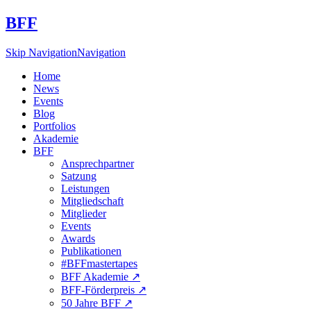
BFF
Skip Navigation
Navigation
Home
News
Events
Blog
Portfolios
Akademie
BFF
Ansprechpartner
Satzung
Leistungen
Mitgliedschaft
Mitglieder
Events
Awards
Publikationen
#BFFmastertapes
BFF Akademie ↗︎
BFF-Förderpreis ↗︎
50 Jahre BFF ↗︎