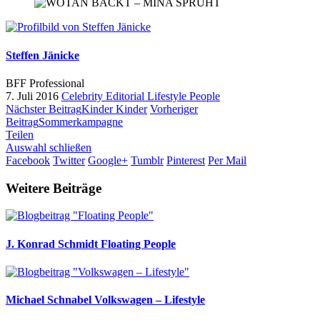
Steffen Jänicke
BFF Professional
7. Juli 2016
Celebrity
Editorial
Lifestyle
People
Nächster Beitrag
Kinder Kinder
Vorheriger
Beitrag
Sommerkampagne
Teilen
Auswahl schließen
Facebook
Twitter
Google+
Tumblr
Pinterest
Per Mail
Weitere Beiträge
J. Konrad Schmidt
Floating People
Michael Schnabel
Volkswagen – Lifestyle