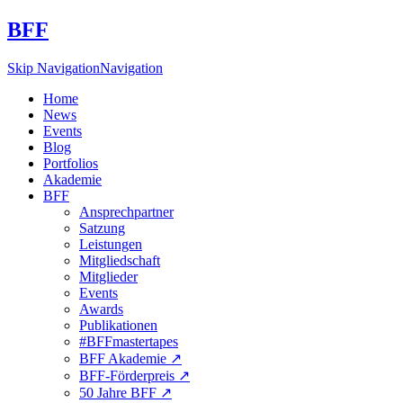
BFF
Skip Navigation
Navigation
Home
News
Events
Blog
Portfolios
Akademie
BFF
Ansprechpartner
Satzung
Leistungen
Mitgliedschaft
Mitglieder
Events
Awards
Publikationen
#BFFmastertapes
BFF Akademie ↗︎
BFF-Förderpreis ↗︎
50 Jahre BFF ↗︎