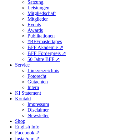
Satzung
Leistungen
Mitgliedschaft
Mitglieder
Events
Awards
Publikationen
#BFFmastertapes
BFF Akademie ↗︎
BFF-Förderpreis ↗︎
50 Jahre BFF ↗︎
Service
Linkverzeichnis
Fotorecht
Gutachten
Intern
KI Statement
Kontakt
Impressum
Disclaimer
Newsletter
Shop
English Info
Facebook ↗︎
Instagram ↗︎