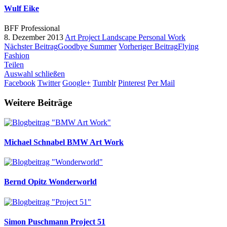
Wulf Eike
BFF Professional
8. Dezember 2013
Art Project
Landscape
Personal Work
Nächster Beitrag
Goodbye Summer
Vorheriger Beitrag
Flying
Fashion
Teilen
Auswahl schließen
Facebook
Twitter
Google+
Tumblr
Pinterest
Per Mail
Weitere Beiträge
Michael Schnabel
BMW Art Work
Bernd Opitz
Wonderworld
Simon Puschmann
Project 51