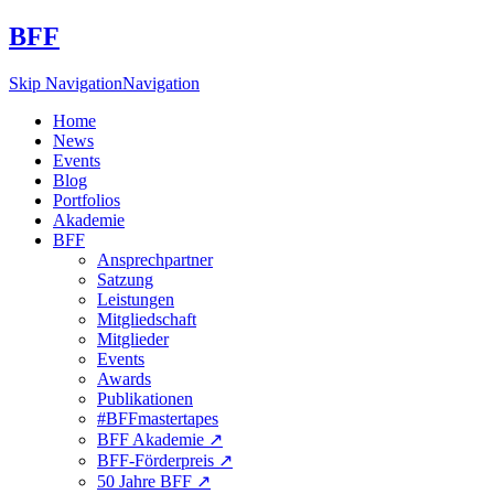
BFF
Skip Navigation
Navigation
Home
News
Events
Blog
Portfolios
Akademie
BFF
Ansprechpartner
Satzung
Leistungen
Mitgliedschaft
Mitglieder
Events
Awards
Publikationen
#BFFmastertapes
BFF Akademie ↗︎
BFF-Förderpreis ↗︎
50 Jahre BFF ↗︎