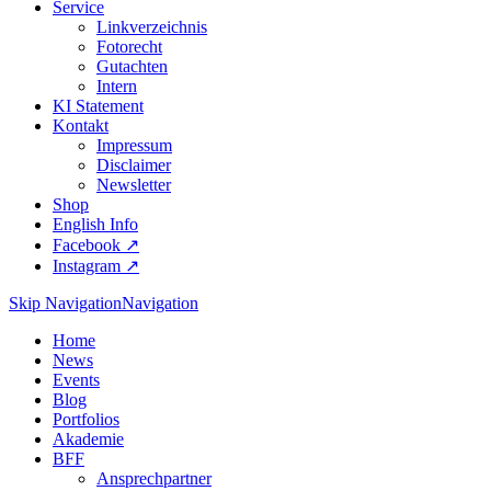
Service
Linkverzeichnis
Fotorecht
Gutachten
Intern
KI Statement
Kontakt
Impressum
Disclaimer
Newsletter
Shop
English Info
Facebook ↗︎
Instagram ↗︎
Skip Navigation
Navigation
Home
News
Events
Blog
Portfolios
Akademie
BFF
Ansprechpartner