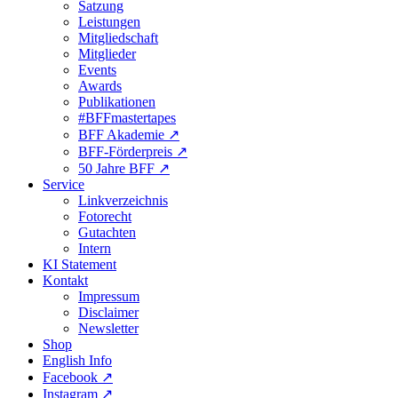
Satzung
Leistungen
Mitgliedschaft
Mitglieder
Events
Awards
Publikationen
#BFFmastertapes
BFF Akademie ↗︎
BFF-Förderpreis ↗︎
50 Jahre BFF ↗︎
Service
Linkverzeichnis
Fotorecht
Gutachten
Intern
KI Statement
Kontakt
Impressum
Disclaimer
Newsletter
Shop
English Info
Facebook ↗︎
Instagram ↗︎