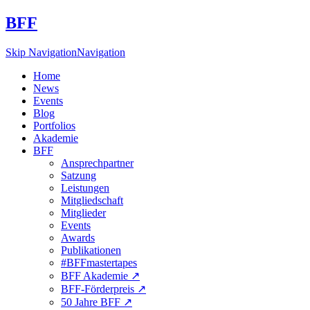
BFF
Skip Navigation
Navigation
Home
News
Events
Blog
Portfolios
Akademie
BFF
Ansprechpartner
Satzung
Leistungen
Mitgliedschaft
Mitglieder
Events
Awards
Publikationen
#BFFmastertapes
BFF Akademie ↗︎
BFF-Förderpreis ↗︎
50 Jahre BFF ↗︎