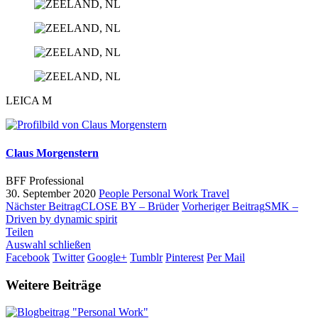
LEICA M
Claus Morgenstern
BFF Professional
30. September 2020
People
Personal Work
Travel
Nächster Beitrag
CLOSE BY – Brüder
Vorheriger Beitrag
SMK –
Driven by dynamic spirit
Teilen
Auswahl schließen
Facebook
Twitter
Google+
Tumblr
Pinterest
Per Mail
Weitere Beiträge