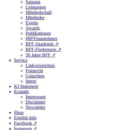
Satzung
Leistungen
Mitgliedschaft
Mitglieder
Events
Awards
Publikationen
#BFFmastertapes
BFF Akademie ↗︎
BFF-Förderpreis ↗︎
50 Jahre BFF ↗︎
Service
Linkverzeichnis
Fotorecht
Gutachten
Intern
KI Statement
Kontakt
Impressum
Disclaimer
Newsletter
Shop
English Info
Facebook ↗︎
Instagram ↗︎