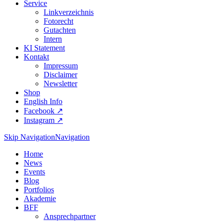
Service
Linkverzeichnis
Fotorecht
Gutachten
Intern
KI Statement
Kontakt
Impressum
Disclaimer
Newsletter
Shop
English Info
Facebook ↗︎
Instagram ↗︎
Skip Navigation
Navigation
Home
News
Events
Blog
Portfolios
Akademie
BFF
Ansprechpartner