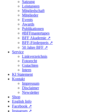
Satzung
Leistungen
Mitgliedschaft
Mitglieder
Events
Awards
Publikationen
#BFFmastertapes
BFF Akademie ↗︎
BFF-Förderpreis ↗︎
50 Jahre BFF ↗︎
Service
Linkverzeichnis
Fotorecht
Gutachten
Intern
KI Statement
Kontakt
Impressum
Disclaimer
Newsletter
Shop
English Info
Facebook ↗︎
Instagram ↗︎