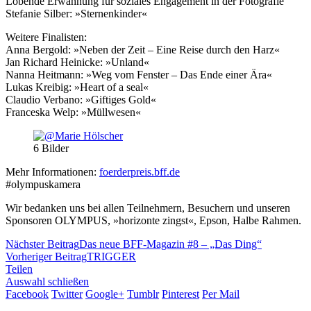
Lobende Erwähnung für soziales Engagement in der Fotografie
Stefanie Silber: »Sternenkinder«
Weitere Finalisten:
Anna Bergold: »Neben der Zeit – Eine Reise durch den Harz«
Jan Richard Heinicke: »Unland«
Nanna Heitmann: »Weg vom Fenster – Das Ende einer Ära«
Lukas Kreibig: »Heart of a seal«
Claudio Verbano: »Giftiges Gold«
Franceska Welp: »Müllwesen«
6
Bilder
Mehr Informationen:
foerderpreis.bff.de
#olympuskamera
Wir bedanken uns bei allen Teilnehmern, Besuchern und unseren
Sponsoren OLYMPUS, »horizonte zingst«, Epson, Halbe Rahmen.
Nächster Beitrag
Das neue BFF-Magazin #8 – „Das Ding“
Vorheriger Beitrag
TRIGGER
Teilen
Auswahl schließen
Facebook
Twitter
Google+
Tumblr
Pinterest
Per Mail