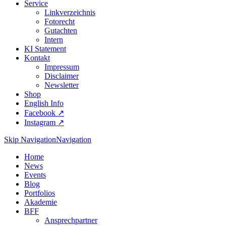
Service
Linkverzeichnis
Fotorecht
Gutachten
Intern
KI Statement
Kontakt
Impressum
Disclaimer
Newsletter
Shop
English Info
Facebook ↗︎
Instagram ↗︎
Skip Navigation
Navigation
Home
News
Events
Blog
Portfolios
Akademie
BFF
Ansprechpartner