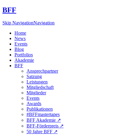
BFF
Skip Navigation
Navigation
Home
News
Events
Blog
Portfolios
Akademie
BFF
Ansprechpartner
Satzung
Leistungen
Mitgliedschaft
Mitglieder
Events
Awards
Publikationen
#BFFmastertapes
BFF Akademie ↗︎
BFF-Förderpreis ↗︎
50 Jahre BFF ↗︎