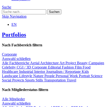
Suche
Skip Navigation
EN
Portfolios
Nach Fachbereich filtern
Corporate
Auswahl schließen
Alle Fachbereiche
Aerial
Architecture
Art Project
Beauty
Campaign
Celebrity
CGI / 3D
Corporate
Editorial
Fashion
Film
Food
Healthcare
Industrial
Interior
Journalism / Reportage
Kids
Landscape
Lifestyle
Nature
People
Personal Work
Portrait
Science
Social Projects
Sports
Stills
Transportation
Travel
Nach Mitgliederstatus filtern
Alle Mitglieder
Auswahl schließen