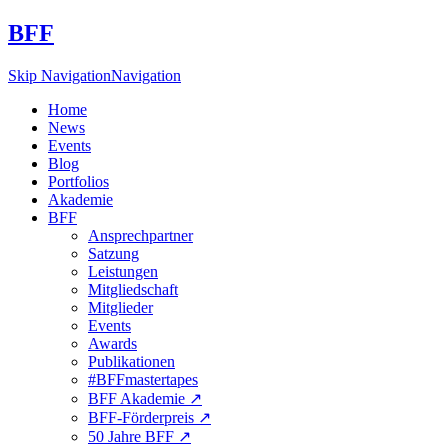
BFF
Skip Navigation
Navigation
Home
News
Events
Blog
Portfolios
Akademie
BFF
Ansprechpartner
Satzung
Leistungen
Mitgliedschaft
Mitglieder
Events
Awards
Publikationen
#BFFmastertapes
BFF Akademie ↗︎
BFF-Förderpreis ↗︎
50 Jahre BFF ↗︎