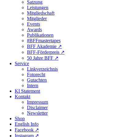
Satzung
Leistungen
Mitgliedschaft
Mitglieder
Events
Awards
Publikationen
#BFFmastertapes
BFF Akademie ↗︎
BFF-Förderpreis ↗︎
50 Jahre BFF ↗︎
Service
Linkverzeichnis
Fotorecht
Gutachten
Intern
KI Statement
Kontakt
Impressum
Disclaimer
Newsletter
Shop
English Info
Facebook ↗︎
Instagram ↗︎