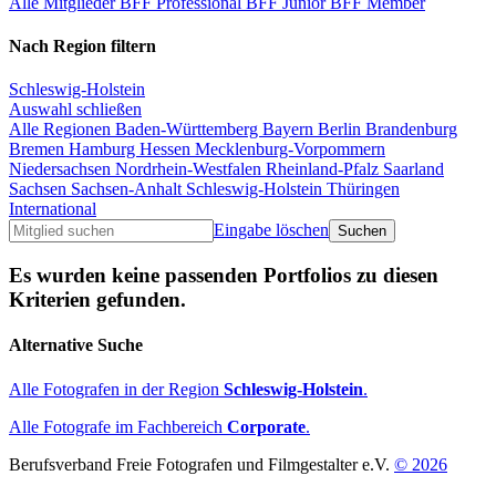
Alle Mitglieder
BFF Professional
BFF Junior
BFF Member
Nach Region filtern
Schleswig-Holstein
Auswahl schließen
Alle Regionen
Baden-Württemberg
Bayern
Berlin
Brandenburg
Bremen
Hamburg
Hessen
Mecklenburg-Vorpommern
Niedersachsen
Nordrhein-Westfalen
Rheinland-Pfalz
Saarland
Sachsen
Sachsen-Anhalt
Schleswig-Holstein
Thüringen
International
Eingabe löschen
Es wurden keine passenden Portfolios zu diesen
Kriterien gefunden.
Alternative Suche
Alle Fotografen in der Region
Schleswig-Holstein
.
Alle Fotografe im Fachbereich
Corporate
.
Berufsverband Freie Fotografen und Filmgestalter e.V.
© 2026