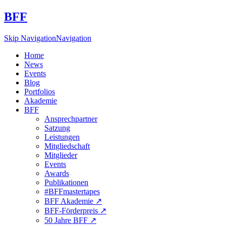
BFF
Skip Navigation
Navigation
Home
News
Events
Blog
Portfolios
Akademie
BFF
Ansprechpartner
Satzung
Leistungen
Mitgliedschaft
Mitglieder
Events
Awards
Publikationen
#BFFmastertapes
BFF Akademie ↗︎
BFF-Förderpreis ↗︎
50 Jahre BFF ↗︎