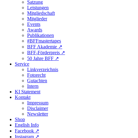
Satzung
Leistungen
Mitgliedschaft
Mitglieder
Events
Awards
Publikationen
#BFFmastertapes
BFF Akademie ↗︎
BFF-Förderpreis ↗︎
50 Jahre BFF ↗︎
Service
Linkverzeichnis
Fotorecht
Gutachten
Intern
KI Statement
Kontakt
Impressum
Disclaimer
Newsletter
Shop
English Info
Facebook ↗︎
Instagram ↗︎