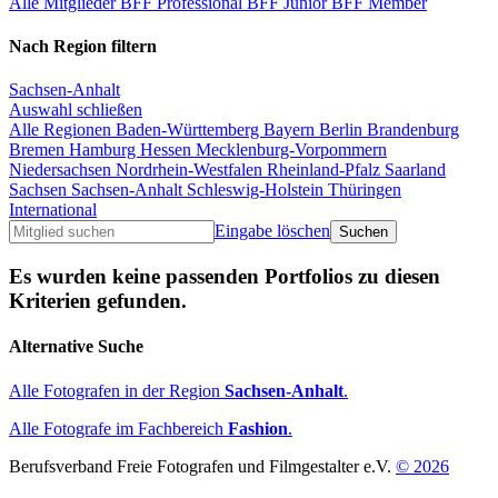
Alle Mitglieder
BFF Professional
BFF Junior
BFF Member
Nach Region filtern
Sachsen-Anhalt
Auswahl schließen
Alle Regionen
Baden-Württemberg
Bayern
Berlin
Brandenburg
Bremen
Hamburg
Hessen
Mecklenburg-Vorpommern
Niedersachsen
Nordrhein-Westfalen
Rheinland-Pfalz
Saarland
Sachsen
Sachsen-Anhalt
Schleswig-Holstein
Thüringen
International
Eingabe löschen
Es wurden keine passenden Portfolios zu diesen
Kriterien gefunden.
Alternative Suche
Alle Fotografen in der Region
Sachsen-Anhalt
.
Alle Fotografe im Fachbereich
Fashion
.
Berufsverband Freie Fotografen und Filmgestalter e.V.
© 2026