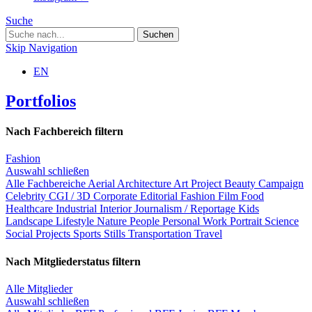
Suche
Skip Navigation
EN
Portfolios
Nach Fachbereich filtern
Fashion
Auswahl schließen
Alle Fachbereiche
Aerial
Architecture
Art Project
Beauty
Campaign
Celebrity
CGI / 3D
Corporate
Editorial
Fashion
Film
Food
Healthcare
Industrial
Interior
Journalism / Reportage
Kids
Landscape
Lifestyle
Nature
People
Personal Work
Portrait
Science
Social Projects
Sports
Stills
Transportation
Travel
Nach Mitgliederstatus filtern
Alle Mitglieder
Auswahl schließen