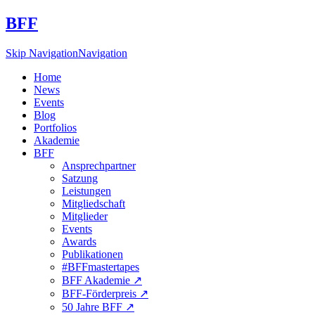
BFF
Skip Navigation
Navigation
Home
News
Events
Blog
Portfolios
Akademie
BFF
Ansprechpartner
Satzung
Leistungen
Mitgliedschaft
Mitglieder
Events
Awards
Publikationen
#BFFmastertapes
BFF Akademie ↗︎
BFF-Förderpreis ↗︎
50 Jahre BFF ↗︎