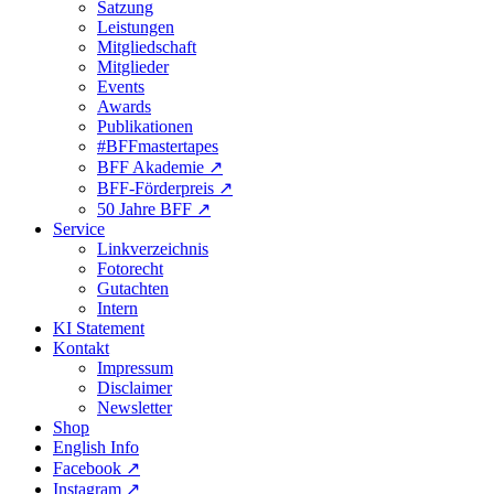
Satzung
Leistungen
Mitgliedschaft
Mitglieder
Events
Awards
Publikationen
#BFFmastertapes
BFF Akademie ↗︎
BFF-Förderpreis ↗︎
50 Jahre BFF ↗︎
Service
Linkverzeichnis
Fotorecht
Gutachten
Intern
KI Statement
Kontakt
Impressum
Disclaimer
Newsletter
Shop
English Info
Facebook ↗︎
Instagram ↗︎