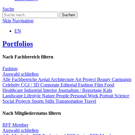
Suche
Skip Navigation
EN
Portfolios
Nach Fachbereich filtern
Fashion
Auswahl schließen
Alle Fachbereiche
Aerial
Architecture
Art Project
Beauty
Campaign
Celebrity
CGI / 3D
Corporate
Editorial
Fashion
Film
Food
Healthcare
Industrial
Interior
Journalism / Reportage
Kids
Landscape
Lifestyle
Nature
People
Personal Work
Portrait
Science
Social Projects
Sports
Stills
Transportation
Travel
Nach Mitgliederstatus filtern
BFF Member
Auswahl schließen