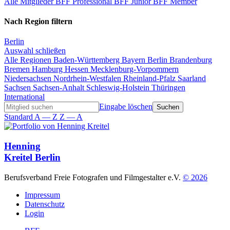
Alle Mitglieder
BFF Professional
BFF Junior
BFF Member
Nach Region filtern
Berlin
Auswahl schließen
Alle Regionen
Baden-Württemberg
Bayern
Berlin
Brandenburg
Bremen
Hamburg
Hessen
Mecklenburg-Vorpommern
Niedersachsen
Nordrhein-Westfalen
Rheinland-Pfalz
Saarland
Sachsen
Sachsen-Anhalt
Schleswig-Holstein
Thüringen
International
Eingabe löschen
Standard
A — Z
Z — A
Henning
Kreitel
Berlin
Berufsverband Freie Fotografen und Filmgestalter e.V.
© 2026
Impressum
Datenschutz
Login