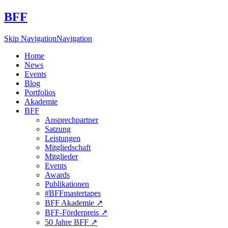
BFF
Skip Navigation
Navigation
Home
News
Events
Blog
Portfolios
Akademie
BFF
Ansprechpartner
Satzung
Leistungen
Mitgliedschaft
Mitglieder
Events
Awards
Publikationen
#BFFmastertapes
BFF Akademie ↗︎
BFF-Förderpreis ↗︎
50 Jahre BFF ↗︎