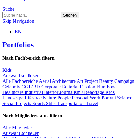
Suche
Skip Navigation
EN
Portfolios
Nach Fachbereich filtern
Kids
Auswahl schließen
Alle Fachbereiche
Aerial
Architecture
Art Project
Beauty
Campaign
Celebrity
CGI / 3D
Corporate
Editorial
Fashion
Film
Food
Healthcare
Industrial
Interior
Journalism / Reportage
Kids
Landscape
Lifestyle
Nature
People
Personal Work
Portrait
Science
Social Projects
Sports
Stills
Transportation
Travel
Nach Mitgliederstatus filtern
Alle Mitglieder
Auswahl schließen