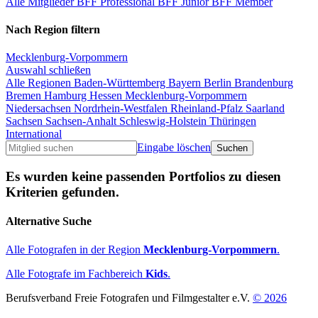
Alle Mitglieder
BFF Professional
BFF Junior
BFF Member
Nach Region filtern
Mecklenburg-Vorpommern
Auswahl schließen
Alle Regionen
Baden-Württemberg
Bayern
Berlin
Brandenburg
Bremen
Hamburg
Hessen
Mecklenburg-Vorpommern
Niedersachsen
Nordrhein-Westfalen
Rheinland-Pfalz
Saarland
Sachsen
Sachsen-Anhalt
Schleswig-Holstein
Thüringen
International
Eingabe löschen
Es wurden keine passenden Portfolios zu diesen
Kriterien gefunden.
Alternative Suche
Alle Fotografen in der Region
Mecklenburg-Vorpommern
.
Alle Fotografe im Fachbereich
Kids
.
Berufsverband Freie Fotografen und Filmgestalter e.V.
© 2026