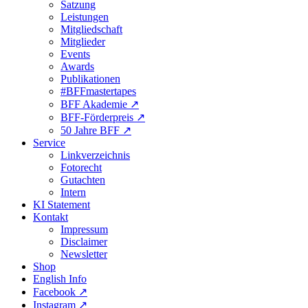
Satzung
Leistungen
Mitgliedschaft
Mitglieder
Events
Awards
Publikationen
#BFFmastertapes
BFF Akademie ↗︎
BFF-Förderpreis ↗︎
50 Jahre BFF ↗︎
Service
Linkverzeichnis
Fotorecht
Gutachten
Intern
KI Statement
Kontakt
Impressum
Disclaimer
Newsletter
Shop
English Info
Facebook ↗︎
Instagram ↗︎