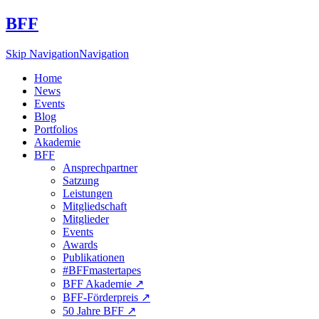
BFF
Skip Navigation
Navigation
Home
News
Events
Blog
Portfolios
Akademie
BFF
Ansprechpartner
Satzung
Leistungen
Mitgliedschaft
Mitglieder
Events
Awards
Publikationen
#BFFmastertapes
BFF Akademie ↗︎
BFF-Förderpreis ↗︎
50 Jahre BFF ↗︎