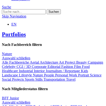
Suche
Skip Navigation
EN
Portfolios
Nach Fachbereich filtern
Nature
Auswahl schließen
Alle Fachbereiche
Aerial
Architecture
Art Project
Beauty
Campaign
Celebrity
CGI / 3D
Corporate
Editorial
Fashion
Film
Food
Healthcare
Industrial
Interior
Journalism / Reportage
Kids
Landscape
Lifestyle
Nature
People
Personal Work
Portrait
Science
Social Projects
Sports
Stills
Transportation
Travel
Nach Mitgliederstatus filtern
BFF Junior
Auswahl schließen