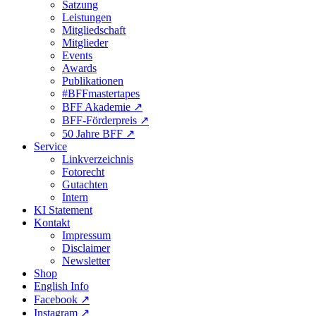
Satzung
Leistungen
Mitgliedschaft
Mitglieder
Events
Awards
Publikationen
#BFFmastertapes
BFF Akademie ↗︎
BFF-Förderpreis ↗︎
50 Jahre BFF ↗︎
Service
Linkverzeichnis
Fotorecht
Gutachten
Intern
KI Statement
Kontakt
Impressum
Disclaimer
Newsletter
Shop
English Info
Facebook ↗︎
Instagram ↗︎