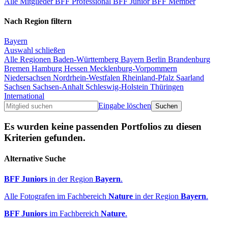
Alle Mitglieder
BFF Professional
BFF Junior
BFF Member
Nach Region filtern
Bayern
Auswahl schließen
Alle Regionen
Baden-Württemberg
Bayern
Berlin
Brandenburg
Bremen
Hamburg
Hessen
Mecklenburg-Vorpommern
Niedersachsen
Nordrhein-Westfalen
Rheinland-Pfalz
Saarland
Sachsen
Sachsen-Anhalt
Schleswig-Holstein
Thüringen
International
Eingabe löschen
Es wurden keine passenden Portfolios zu diesen
Kriterien gefunden.
Alternative Suche
BFF Juniors
in der Region
Bayern
.
Alle Fotografen im Fachbereich
Nature
in der Region
Bayern
.
BFF Juniors
im Fachbereich
Nature
.