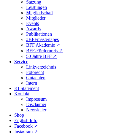
Satzung
Leistungen
Mitgliedschaft
Mitglieder
Events
Awards
Publikationen
#BFFmastertapes
BFF Akademie ↗︎
BFF-Förderpreis ↗︎
50 Jahre BFF ↗︎
Service
Linkverzeichnis
Fotorecht
Gutachten
Intern
KI Statement
Kontakt
Impressum
Disclaimer
Newsletter
Shop
English Info
Facebook ↗︎
Instagram ↗︎