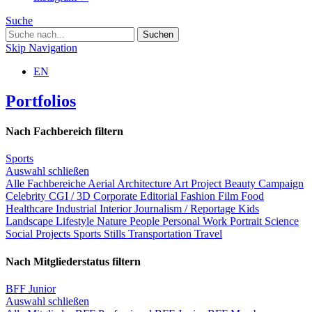
Suche
Skip Navigation
EN
Portfolios
Nach Fachbereich filtern
Sports
Auswahl schließen
Alle Fachbereiche
Aerial
Architecture
Art Project
Beauty
Campaign
Celebrity
CGI / 3D
Corporate
Editorial
Fashion
Film
Food
Healthcare
Industrial
Interior
Journalism / Reportage
Kids
Landscape
Lifestyle
Nature
People
Personal Work
Portrait
Science
Social Projects
Sports
Stills
Transportation
Travel
Nach Mitgliederstatus filtern
BFF Junior
Auswahl schließen