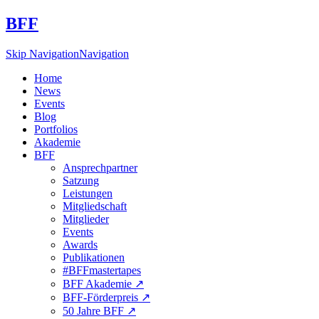
BFF
Skip Navigation
Navigation
Home
News
Events
Blog
Portfolios
Akademie
BFF
Ansprechpartner
Satzung
Leistungen
Mitgliedschaft
Mitglieder
Events
Awards
Publikationen
#BFFmastertapes
BFF Akademie ↗︎
BFF-Förderpreis ↗︎
50 Jahre BFF ↗︎