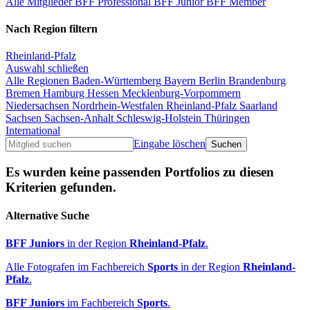
Alle Mitglieder
BFF Professional
BFF Junior
BFF Member
Nach Region filtern
Rheinland-Pfalz
Auswahl schließen
Alle Regionen
Baden-Württemberg
Bayern
Berlin
Brandenburg
Bremen
Hamburg
Hessen
Mecklenburg-Vorpommern
Niedersachsen
Nordrhein-Westfalen
Rheinland-Pfalz
Saarland
Sachsen
Sachsen-Anhalt
Schleswig-Holstein
Thüringen
International
Eingabe löschen
Es wurden keine passenden Portfolios zu diesen
Kriterien gefunden.
Alternative Suche
BFF Juniors
in der Region
Rheinland-Pfalz
.
Alle Fotografen im Fachbereich
Sports
in der Region
Rheinland-
Pfalz
.
BFF Juniors
im Fachbereich
Sports
.