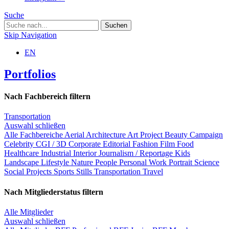
Suche
Skip Navigation
EN
Portfolios
Nach Fachbereich filtern
Transportation
Auswahl schließen
Alle Fachbereiche
Aerial
Architecture
Art Project
Beauty
Campaign
Celebrity
CGI / 3D
Corporate
Editorial
Fashion
Film
Food
Healthcare
Industrial
Interior
Journalism / Reportage
Kids
Landscape
Lifestyle
Nature
People
Personal Work
Portrait
Science
Social Projects
Sports
Stills
Transportation
Travel
Nach Mitgliederstatus filtern
Alle Mitglieder
Auswahl schließen