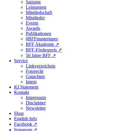
Satzung
Leistungen
Mitgliedschaft
Mitglieder
Events
Awards
Publikationen
#BFFmastertapes
BFF Akademie ↗︎
BFF-Förderpreis ↗︎
50 Jahre BFF ↗︎
Service
Linkverzeichnis
Fotorecht
Gutachten
Intern
KI Statement
Kontakt
Impressum
Disclaimer
Newsletter
Shop
English Info
Facebook ↗︎
Instagram ↗︎