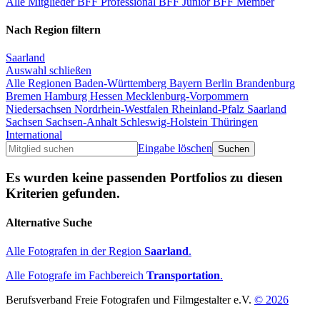
Alle Mitglieder
BFF Professional
BFF Junior
BFF Member
Nach Region filtern
Saarland
Auswahl schließen
Alle Regionen
Baden-Württemberg
Bayern
Berlin
Brandenburg
Bremen
Hamburg
Hessen
Mecklenburg-Vorpommern
Niedersachsen
Nordrhein-Westfalen
Rheinland-Pfalz
Saarland
Sachsen
Sachsen-Anhalt
Schleswig-Holstein
Thüringen
International
Eingabe löschen
Es wurden keine passenden Portfolios zu diesen
Kriterien gefunden.
Alternative Suche
Alle Fotografen in der Region
Saarland
.
Alle Fotografe im Fachbereich
Transportation
.
Berufsverband Freie Fotografen und Filmgestalter e.V.
© 2026