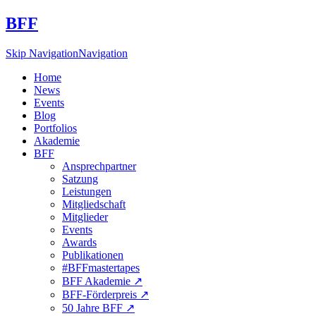
BFF
Skip Navigation
Navigation
Home
News
Events
Blog
Portfolios
Akademie
BFF
Ansprechpartner
Satzung
Leistungen
Mitgliedschaft
Mitglieder
Events
Awards
Publikationen
#BFFmastertapes
BFF Akademie ↗︎
BFF-Förderpreis ↗︎
50 Jahre BFF ↗︎