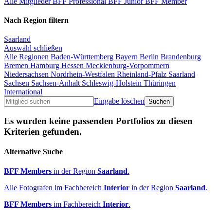
Alle Mitglieder
BFF Professional
BFF Junior
BFF Member
Nach Region filtern
Saarland
Auswahl schließen
Alle Regionen
Baden-Württemberg
Bayern
Berlin
Brandenburg
Bremen
Hamburg
Hessen
Mecklenburg-Vorpommern
Niedersachsen
Nordrhein-Westfalen
Rheinland-Pfalz
Saarland
Sachsen
Sachsen-Anhalt
Schleswig-Holstein
Thüringen
International
Eingabe löschen
Es wurden keine passenden Portfolios zu diesen
Kriterien gefunden.
Alternative Suche
BFF Members
in der Region
Saarland
.
Alle Fotografen im Fachbereich
Interior
in der Region
Saarland
.
BFF Members
im Fachbereich
Interior
.