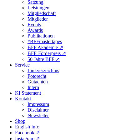
Satzung
Leistungen
Mitgliedschaft
Mitglieder
Events
Awards
Publikationen
#BFFmastertapes
BFF Akademie ↗︎
BFF-Förderpreis ↗︎
50 Jahre BFF ↗︎
Service
Linkverzeichnis
Fotorecht
Gutachten
Intern
KI Statement
Kontakt
Impressum
Disclaimer
Newsletter
Shop
English Info
Facebook ↗︎
Instagram ↗︎