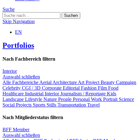
Suche
Skip Navigation
EN
Portfolios
Nach Fachbereich filtern
Interior
Auswahl schließen
Alle Fachbereiche
Aerial
Architecture
Art Project
Beauty
Campaign
Celebrity
CGI / 3D
Corporate
Editorial
Fashion
Film
Food
Healthcare
Industrial
Interior
Journalism / Reportage
Kids
Landscape
Lifestyle
Nature
People
Personal Work
Portrait
Science
Social Projects
Sports
Stills
Transportation
Travel
Nach Mitgliederstatus filtern
BFF Member
Auswahl schließen