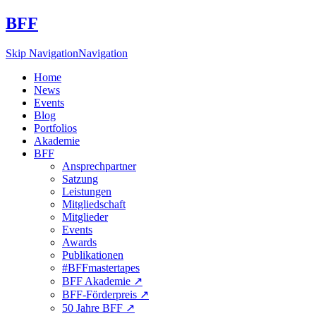
BFF
Skip Navigation
Navigation
Home
News
Events
Blog
Portfolios
Akademie
BFF
Ansprechpartner
Satzung
Leistungen
Mitgliedschaft
Mitglieder
Events
Awards
Publikationen
#BFFmastertapes
BFF Akademie ↗︎
BFF-Förderpreis ↗︎
50 Jahre BFF ↗︎