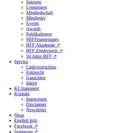
Satzung
Leistungen
Mitgliedschaft
Mitglieder
Events
Awards
Publikationen
#BFFmastertapes
BFF Akademie ↗︎
BFF-Förderpreis ↗︎
50 Jahre BFF ↗︎
Service
Linkverzeichnis
Fotorecht
Gutachten
Intern
KI Statement
Kontakt
Impressum
Disclaimer
Newsletter
Shop
English Info
Facebook ↗︎
Instagram ↗︎