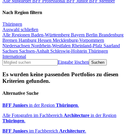
Alle Mitglieder
BFF Professional
BFF Junior
BFF Member
Nach Region filtern
Thüringen
Auswahl schließen
Alle Regionen
Baden-Württemberg
Bayern
Berlin
Brandenburg
Bremen
Hamburg
Hessen
Mecklenburg-Vorpommern
Niedersachsen
Nordrhein-Westfalen
Rheinland-Pfalz
Saarland
Sachsen
Sachsen-Anhalt
Schleswig-Holstein
Thüringen
International
Eingabe löschen
Es wurden keine passenden Portfolios zu diesen
Kriterien gefunden.
Alternative Suche
BFF Juniors
in der Region
Thüringen
.
Alle Fotografen im Fachbereich
Architecture
in der Region
Thüringen
.
BFF Juniors
im Fachbereich
Architecture
.