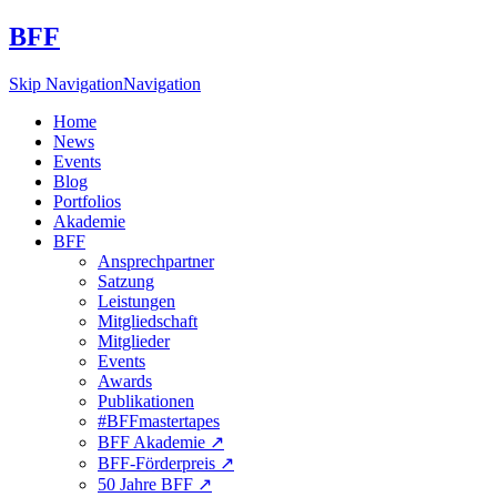
BFF
Skip Navigation
Navigation
Home
News
Events
Blog
Portfolios
Akademie
BFF
Ansprechpartner
Satzung
Leistungen
Mitgliedschaft
Mitglieder
Events
Awards
Publikationen
#BFFmastertapes
BFF Akademie ↗︎
BFF-Förderpreis ↗︎
50 Jahre BFF ↗︎