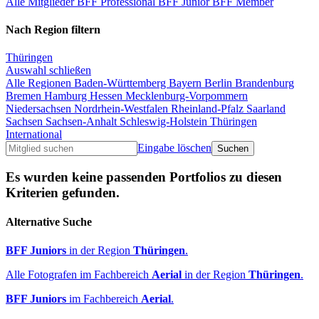
Alle Mitglieder
BFF Professional
BFF Junior
BFF Member
Nach Region filtern
Thüringen
Auswahl schließen
Alle Regionen
Baden-Württemberg
Bayern
Berlin
Brandenburg
Bremen
Hamburg
Hessen
Mecklenburg-Vorpommern
Niedersachsen
Nordrhein-Westfalen
Rheinland-Pfalz
Saarland
Sachsen
Sachsen-Anhalt
Schleswig-Holstein
Thüringen
International
Eingabe löschen
Es wurden keine passenden Portfolios zu diesen
Kriterien gefunden.
Alternative Suche
BFF Juniors
in der Region
Thüringen
.
Alle Fotografen im Fachbereich
Aerial
in der Region
Thüringen
.
BFF Juniors
im Fachbereich
Aerial
.