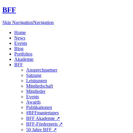
BFF
Skip Navigation
Navigation
Home
News
Events
Blog
Portfolios
Akademie
BFF
Ansprechpartner
Satzung
Leistungen
Mitgliedschaft
Mitglieder
Events
Awards
Publikationen
#BFFmastertapes
BFF Akademie ↗︎
BFF-Förderpreis ↗︎
50 Jahre BFF ↗︎