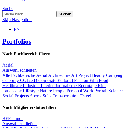
Suche
Skip Navigation
EN
Portfolios
Nach Fachbereich filtern
Aerial
Auswahl schließen
Alle Fachbereiche
Aerial
Architecture
Art Project
Beauty
Campaign
Celebrity
CGI / 3D
Corporate
Editorial
Fashion
Film
Food
Healthcare
Industrial
Interior
Journalism / Reportage
Kids
Landscape
Lifestyle
Nature
People
Personal Work
Portrait
Science
Social Projects
Sports
Stills
Transportation
Travel
Nach Mitgliederstatus filtern
BFF Junior
Auswahl schließen