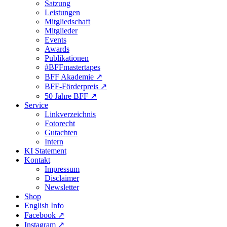
Satzung
Leistungen
Mitgliedschaft
Mitglieder
Events
Awards
Publikationen
#BFFmastertapes
BFF Akademie ↗︎
BFF-Förderpreis ↗︎
50 Jahre BFF ↗︎
Service
Linkverzeichnis
Fotorecht
Gutachten
Intern
KI Statement
Kontakt
Impressum
Disclaimer
Newsletter
Shop
English Info
Facebook ↗︎
Instagram ↗︎