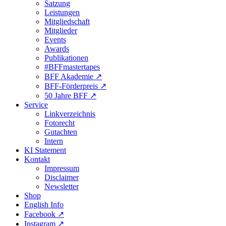
Satzung
Leistungen
Mitgliedschaft
Mitglieder
Events
Awards
Publikationen
#BFFmastertapes
BFF Akademie ↗︎
BFF-Förderpreis ↗︎
50 Jahre BFF ↗︎
Service
Linkverzeichnis
Fotorecht
Gutachten
Intern
KI Statement
Kontakt
Impressum
Disclaimer
Newsletter
Shop
English Info
Facebook ↗︎
Instagram ↗︎