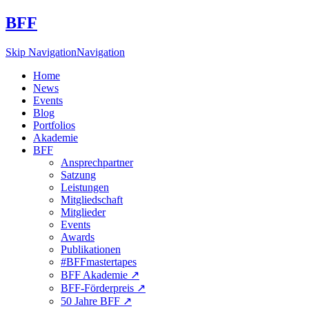
BFF
Skip Navigation
Navigation
Home
News
Events
Blog
Portfolios
Akademie
BFF
Ansprechpartner
Satzung
Leistungen
Mitgliedschaft
Mitglieder
Events
Awards
Publikationen
#BFFmastertapes
BFF Akademie ↗︎
BFF-Förderpreis ↗︎
50 Jahre BFF ↗︎