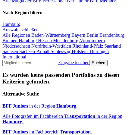
Alle Mitglieder
BFF Professional
BFF Junior
BFF Member
Nach Region filtern
Hamburg
Auswahl schließen
Alle Regionen
Baden-Württemberg
Bayern
Berlin
Brandenburg
Bremen
Hamburg
Hessen
Mecklenburg-Vorpommern
Niedersachsen
Nordrhein-Westfalen
Rheinland-Pfalz
Saarland
Sachsen
Sachsen-Anhalt
Schleswig-Holstein
Thüringen
International
Eingabe löschen
Es wurden keine passenden Portfolios zu diesen
Kriterien gefunden.
Alternative Suche
BFF Juniors
in der Region
Hamburg
.
Alle Fotografen im Fachbereich
Transportation
in der Region
Hamburg
.
BFF Juniors
im Fachbereich
Transportation
.