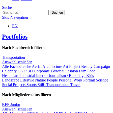
Suche
Skip Navigation
EN
Portfolios
Nach Fachbereich filtern
Transportation
Auswahl schließen
Alle Fachbereiche
Aerial
Architecture
Art Project
Beauty
Campaign
Celebrity
CGI / 3D
Corporate
Editorial
Fashion
Film
Food
Healthcare
Industrial
Interior
Journalism / Reportage
Kids
Landscape
Lifestyle
Nature
People
Personal Work
Portrait
Science
Social Projects
Sports
Stills
Transportation
Travel
Nach Mitgliederstatus filtern
BFF Junior
Auswahl schließen