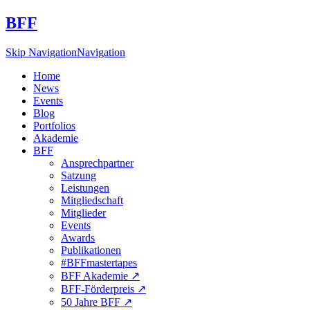
BFF
Skip Navigation
Navigation
Home
News
Events
Blog
Portfolios
Akademie
BFF
Ansprechpartner
Satzung
Leistungen
Mitgliedschaft
Mitglieder
Events
Awards
Publikationen
#BFFmastertapes
BFF Akademie ↗︎
BFF-Förderpreis ↗︎
50 Jahre BFF ↗︎