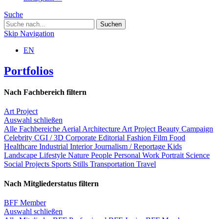
Suche
Skip Navigation
EN
Portfolios
Nach Fachbereich filtern
Art Project
Auswahl schließen
Alle Fachbereiche
Aerial
Architecture
Art Project
Beauty
Campaign
Celebrity
CGI / 3D
Corporate
Editorial
Fashion
Film
Food
Healthcare
Industrial
Interior
Journalism / Reportage
Kids
Landscape
Lifestyle
Nature
People
Personal Work
Portrait
Science
Social Projects
Sports
Stills
Transportation
Travel
Nach Mitgliederstatus filtern
BFF Member
Auswahl schließen