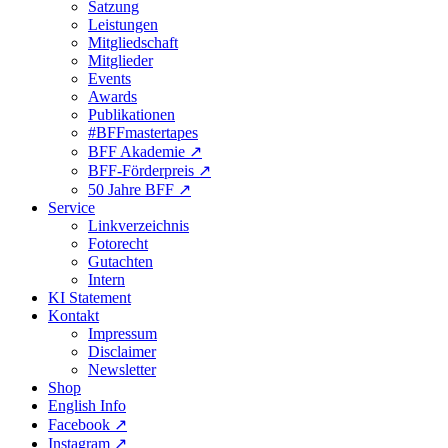
Satzung
Leistungen
Mitgliedschaft
Mitglieder
Events
Awards
Publikationen
#BFFmastertapes
BFF Akademie ↗︎
BFF-Förderpreis ↗︎
50 Jahre BFF ↗︎
Service
Linkverzeichnis
Fotorecht
Gutachten
Intern
KI Statement
Kontakt
Impressum
Disclaimer
Newsletter
Shop
English Info
Facebook ↗︎
Instagram ↗︎