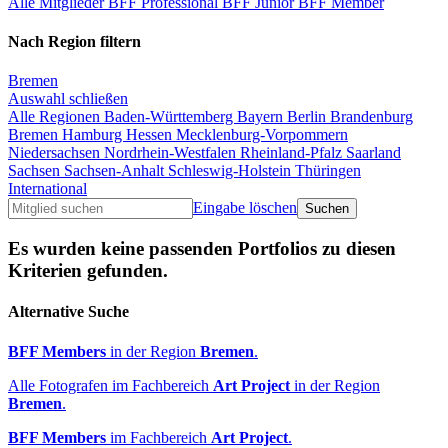
Alle Mitglieder
BFF Professional
BFF Junior
BFF Member
Nach Region filtern
Bremen
Auswahl schließen
Alle Regionen
Baden-Württemberg
Bayern
Berlin
Brandenburg
Bremen
Hamburg
Hessen
Mecklenburg-Vorpommern
Niedersachsen
Nordrhein-Westfalen
Rheinland-Pfalz
Saarland
Sachsen
Sachsen-Anhalt
Schleswig-Holstein
Thüringen
International
Eingabe löschen
Es wurden keine passenden Portfolios zu diesen
Kriterien gefunden.
Alternative Suche
BFF Members
in der Region
Bremen
.
Alle Fotografen im Fachbereich
Art Project
in der Region
Bremen
.
BFF Members
im Fachbereich
Art Project
.