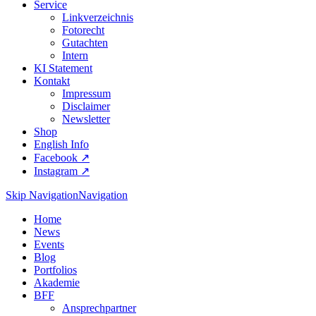
Service
Linkverzeichnis
Fotorecht
Gutachten
Intern
KI Statement
Kontakt
Impressum
Disclaimer
Newsletter
Shop
English Info
Facebook ↗︎
Instagram ↗︎
Skip Navigation
Navigation
Home
News
Events
Blog
Portfolios
Akademie
BFF
Ansprechpartner