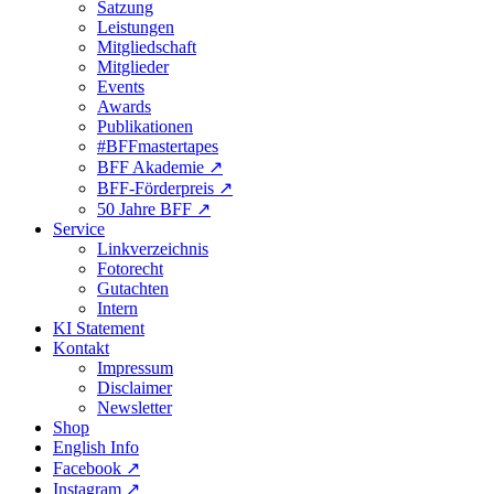
Satzung
Leistungen
Mitgliedschaft
Mitglieder
Events
Awards
Publikationen
#BFFmastertapes
BFF Akademie ↗︎
BFF-Förderpreis ↗︎
50 Jahre BFF ↗︎
Service
Linkverzeichnis
Fotorecht
Gutachten
Intern
KI Statement
Kontakt
Impressum
Disclaimer
Newsletter
Shop
English Info
Facebook ↗︎
Instagram ↗︎