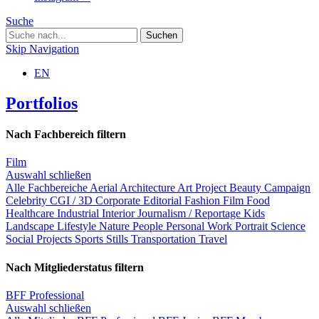
Suche
Skip Navigation
EN
Portfolios
Nach Fachbereich filtern
Film
Auswahl schließen
Alle Fachbereiche
Aerial
Architecture
Art Project
Beauty
Campaign
Celebrity
CGI / 3D
Corporate
Editorial
Fashion
Film
Food
Healthcare
Industrial
Interior
Journalism / Reportage
Kids
Landscape
Lifestyle
Nature
People
Personal Work
Portrait
Science
Social Projects
Sports
Stills
Transportation
Travel
Nach Mitgliederstatus filtern
BFF Professional
Auswahl schließen