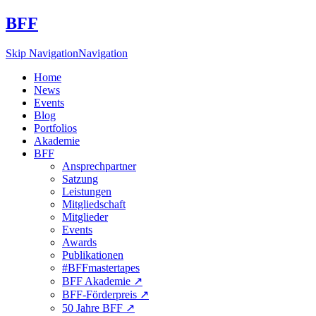
BFF
Skip Navigation
Navigation
Home
News
Events
Blog
Portfolios
Akademie
BFF
Ansprechpartner
Satzung
Leistungen
Mitgliedschaft
Mitglieder
Events
Awards
Publikationen
#BFFmastertapes
BFF Akademie ↗︎
BFF-Förderpreis ↗︎
50 Jahre BFF ↗︎