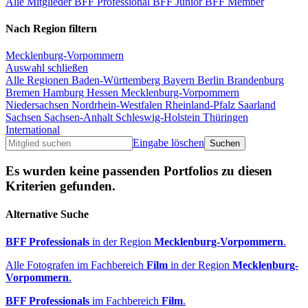
Alle Mitglieder
BFF Professional
BFF Junior
BFF Member
Nach Region filtern
Mecklenburg-Vorpommern
Auswahl schließen
Alle Regionen
Baden-Württemberg
Bayern
Berlin
Brandenburg
Bremen
Hamburg
Hessen
Mecklenburg-Vorpommern
Niedersachsen
Nordrhein-Westfalen
Rheinland-Pfalz
Saarland
Sachsen
Sachsen-Anhalt
Schleswig-Holstein
Thüringen
International
Eingabe löschen
Es wurden keine passenden Portfolios zu diesen
Kriterien gefunden.
Alternative Suche
BFF Professionals
in der Region
Mecklenburg-Vorpommern
.
Alle Fotografen im Fachbereich
Film
in der Region
Mecklenburg-
Vorpommern
.
BFF Professionals
im Fachbereich
Film
.