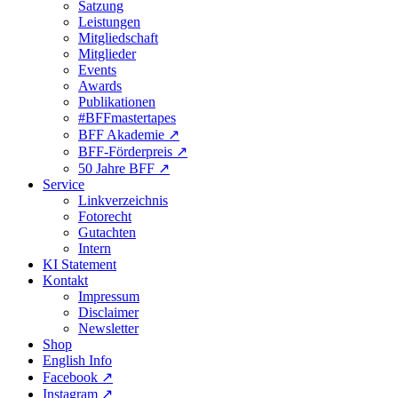
Satzung
Leistungen
Mitgliedschaft
Mitglieder
Events
Awards
Publikationen
#BFFmastertapes
BFF Akademie ↗︎
BFF-Förderpreis ↗︎
50 Jahre BFF ↗︎
Service
Linkverzeichnis
Fotorecht
Gutachten
Intern
KI Statement
Kontakt
Impressum
Disclaimer
Newsletter
Shop
English Info
Facebook ↗︎
Instagram ↗︎