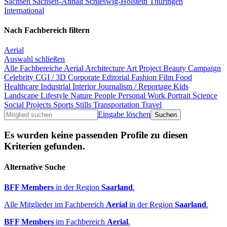
Sachsen
Sachsen-Anhalt
Schleswig-Holstein
Thüringen
International
Nach Fachbereich filtern
Aerial
Auswahl schließen
Alle Fachbereiche
Aerial
Architecture
Art Project
Beauty
Campaign
Celebrity
CGI / 3D
Corporate
Editorial
Fashion
Film
Food
Healthcare
Industrial
Interior
Journalism / Reportage
Kids
Landscape
Lifestyle
Nature
People
Personal Work
Portrait
Science
Social Projects
Sports
Stills
Transportation
Travel
Eingabe löschen
Es wurden keine passenden Profile zu diesen
Kriterien gefunden.
Alternative Suche
BFF Members
in der Region
Saarland
.
Alle Mitglieder im Fachbereich
Aerial
in der Region
Saarland
.
BFF Members
im Fachbereich
Aerial
.