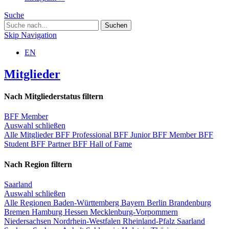
Suche
Skip Navigation
EN
Mitglieder
Nach Mitgliederstatus filtern
BFF Member
Auswahl schließen
Alle Mitglieder
BFF Professional
BFF Junior
BFF Member
BFF
Student
BFF Partner
BFF Hall of Fame
Nach Region filtern
Saarland
Auswahl schließen
Alle Regionen
Baden-Württemberg
Bayern
Berlin
Brandenburg
Bremen
Hamburg
Hessen
Mecklenburg-Vorpommern
Niedersachsen
Nordrhein-Westfalen
Rheinland-Pfalz
Saarland