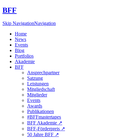
BFF
Skip Navigation
Navigation
Home
News
Events
Blog
Portfolios
Akademie
BFF
Ansprechpartner
Satzung
Leistungen
Mitgliedschaft
Mitglieder
Events
Awards
Publikationen
#BFFmastertapes
BFF Akademie ↗︎
BFF-Förderpreis ↗︎
50 Jahre BFF ↗︎