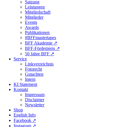
Satzung
Leistungen
Mitgliedschaft
Mitglieder
Events
Awards
Publikationen
#BFFmastertapes
BFF Akademie ↗︎
BFF-Förderpreis ↗︎
50 Jahre BFF ↗︎
Service
Linkverzeichnis
Fotorecht
Gutachten
Intern
KI Statement
Kontakt
Impressum
Disclaimer
Newsletter
Shop
English Info
Facebook ↗︎
Instagram ↗︎