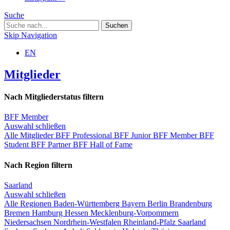
Suche
Skip Navigation
EN
Mitglieder
Nach Mitgliederstatus filtern
BFF Member
Auswahl schließen
Alle Mitglieder
BFF Professional
BFF Junior
BFF Member
BFF
Student
BFF Partner
BFF Hall of Fame
Nach Region filtern
Saarland
Auswahl schließen
Alle Regionen
Baden-Württemberg
Bayern
Berlin
Brandenburg
Bremen
Hamburg
Hessen
Mecklenburg-Vorpommern
Niedersachsen
Nordrhein-Westfalen
Rheinland-Pfalz
Saarland