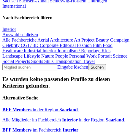
Sachsen
Sachsen-Anhalt
Schleswig-Holstein
Thüringen
International
Nach Fachbereich filtern
Interior
Auswahl schließen
Alle Fachbereiche
Aerial
Architecture
Art Project
Beauty
Campaign
Celebrity
CGI / 3D
Corporate
Editorial
Fashion
Film
Food
Healthcare
Industrial
Interior
Journalism / Reportage
Kids
Landscape
Lifestyle
Nature
People
Personal Work
Portrait
Science
Social Projects
Sports
Stills
Transportation
Travel
Eingabe löschen
Es wurden keine passenden Profile zu diesen
Kriterien gefunden.
Alternative Suche
BFF Members
in der Region
Saarland
.
Alle Mitglieder im Fachbereich
Interior
in der Region
Saarland
.
BFF Members
im Fachbereich
Interior
.