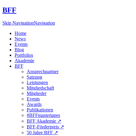
BFF
Skip Navigation
Navigation
Home
News
Events
Blog
Portfolios
Akademie
BFF
Ansprechpartner
Satzung
Leistungen
Mitgliedschaft
Mitglieder
Events
Awards
Publikationen
#BFFmastertapes
BFF Akademie ↗︎
BFF-Förderpreis ↗︎
50 Jahre BFF ↗︎