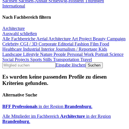
Sachsen
Sachsen-Anhalt
Schleswig-Holstein
Thüringen
International
Nach Fachbereich filtern
Architecture
Auswahl schließen
Alle Fachbereiche
Aerial
Architecture
Art Project
Beauty
Campaign
Celebrity
CGI / 3D
Corporate
Editorial
Fashion
Film
Food
Healthcare
Industrial
Interior
Journalism / Reportage
Kids
Landscape
Lifestyle
Nature
People
Personal Work
Portrait
Science
Social Projects
Sports
Stills
Transportation
Travel
Eingabe löschen
Es wurden keine passenden Profile zu diesen
Kriterien gefunden.
Alternative Suche
BFF Professionals
in der Region
Brandenburg
.
Alle Mitglieder im Fachbereich
Architecture
in der Region
Brandenburg
.