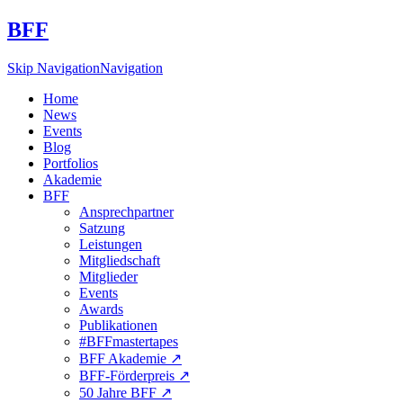
BFF
Skip Navigation
Navigation
Home
News
Events
Blog
Portfolios
Akademie
BFF
Ansprechpartner
Satzung
Leistungen
Mitgliedschaft
Mitglieder
Events
Awards
Publikationen
#BFFmastertapes
BFF Akademie ↗︎
BFF-Förderpreis ↗︎
50 Jahre BFF ↗︎