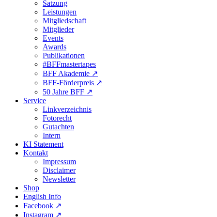
Satzung
Leistungen
Mitgliedschaft
Mitglieder
Events
Awards
Publikationen
#BFFmastertapes
BFF Akademie ↗︎
BFF-Förderpreis ↗︎
50 Jahre BFF ↗︎
Service
Linkverzeichnis
Fotorecht
Gutachten
Intern
KI Statement
Kontakt
Impressum
Disclaimer
Newsletter
Shop
English Info
Facebook ↗︎
Instagram ↗︎