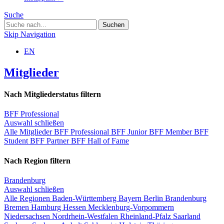
Suche
Skip Navigation
EN
Mitglieder
Nach Mitgliederstatus filtern
BFF Professional
Auswahl schließen
Alle Mitglieder
BFF Professional
BFF Junior
BFF Member
BFF
Student
BFF Partner
BFF Hall of Fame
Nach Region filtern
Brandenburg
Auswahl schließen
Alle Regionen
Baden-Württemberg
Bayern
Berlin
Brandenburg
Bremen
Hamburg
Hessen
Mecklenburg-Vorpommern
Niedersachsen
Nordrhein-Westfalen
Rheinland-Pfalz
Saarland