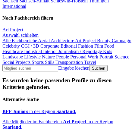
Sachsen
Sachsen-Anhalt
Schleswig-Holstein
Thüringen
International
Nach Fachbereich filtern
Art Project
Auswahl schließen
Alle Fachbereiche
Aerial
Architecture
Art Project
Beauty
Campaign
Celebrity
CGI / 3D
Corporate
Editorial
Fashion
Film
Food
Healthcare
Industrial
Interior
Journalism / Reportage
Kids
Landscape
Lifestyle
Nature
People
Personal Work
Portrait
Science
Social Projects
Sports
Stills
Transportation
Travel
Eingabe löschen
Es wurden keine passenden Profile zu diesen
Kriterien gefunden.
Alternative Suche
BFF Juniors
in der Region
Saarland
.
Alle Mitglieder im Fachbereich
Art Project
in der Region
Saarland
.