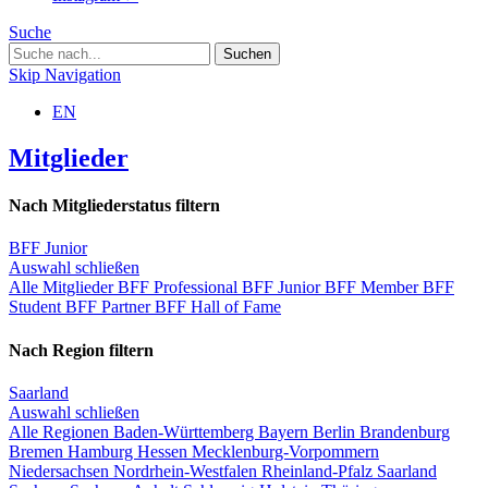
Suche
Skip Navigation
EN
Mitglieder
Nach Mitgliederstatus filtern
BFF Junior
Auswahl schließen
Alle Mitglieder
BFF Professional
BFF Junior
BFF Member
BFF
Student
BFF Partner
BFF Hall of Fame
Nach Region filtern
Saarland
Auswahl schließen
Alle Regionen
Baden-Württemberg
Bayern
Berlin
Brandenburg
Bremen
Hamburg
Hessen
Mecklenburg-Vorpommern
Niedersachsen
Nordrhein-Westfalen
Rheinland-Pfalz
Saarland