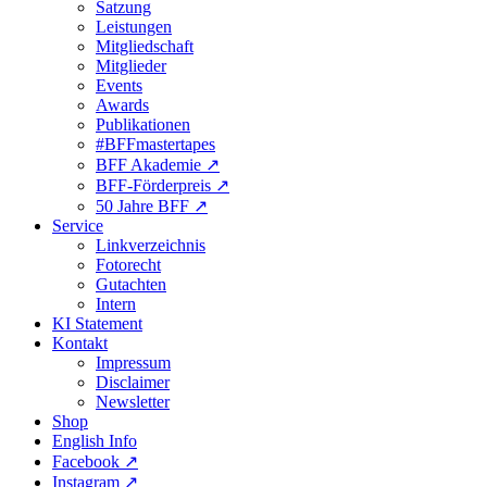
Satzung
Leistungen
Mitgliedschaft
Mitglieder
Events
Awards
Publikationen
#BFFmastertapes
BFF Akademie ↗︎
BFF-Förderpreis ↗︎
50 Jahre BFF ↗︎
Service
Linkverzeichnis
Fotorecht
Gutachten
Intern
KI Statement
Kontakt
Impressum
Disclaimer
Newsletter
Shop
English Info
Facebook ↗︎
Instagram ↗︎