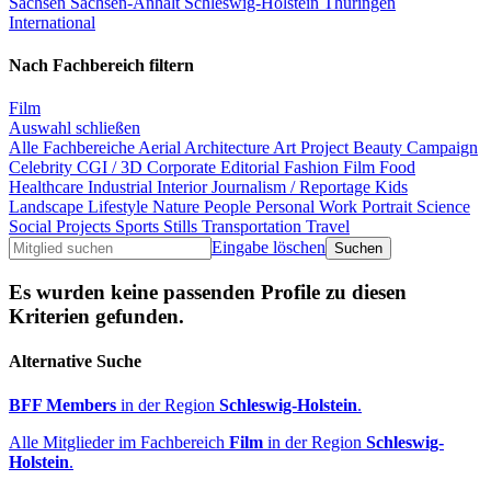
Sachsen
Sachsen-Anhalt
Schleswig-Holstein
Thüringen
International
Nach Fachbereich filtern
Film
Auswahl schließen
Alle Fachbereiche
Aerial
Architecture
Art Project
Beauty
Campaign
Celebrity
CGI / 3D
Corporate
Editorial
Fashion
Film
Food
Healthcare
Industrial
Interior
Journalism / Reportage
Kids
Landscape
Lifestyle
Nature
People
Personal Work
Portrait
Science
Social Projects
Sports
Stills
Transportation
Travel
Eingabe löschen
Es wurden keine passenden Profile zu diesen
Kriterien gefunden.
Alternative Suche
BFF Members
in der Region
Schleswig-Holstein
.
Alle Mitglieder im Fachbereich
Film
in der Region
Schleswig-
Holstein
.