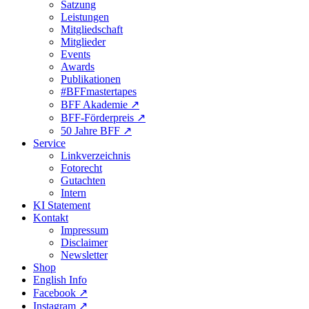
Satzung
Leistungen
Mitgliedschaft
Mitglieder
Events
Awards
Publikationen
#BFFmastertapes
BFF Akademie ↗︎
BFF-Förderpreis ↗︎
50 Jahre BFF ↗︎
Service
Linkverzeichnis
Fotorecht
Gutachten
Intern
KI Statement
Kontakt
Impressum
Disclaimer
Newsletter
Shop
English Info
Facebook ↗︎
Instagram ↗︎