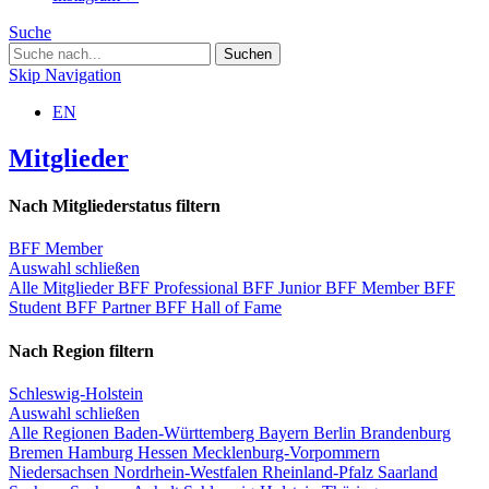
Suche
Skip Navigation
EN
Mitglieder
Nach Mitgliederstatus filtern
BFF Member
Auswahl schließen
Alle Mitglieder
BFF Professional
BFF Junior
BFF Member
BFF
Student
BFF Partner
BFF Hall of Fame
Nach Region filtern
Schleswig-Holstein
Auswahl schließen
Alle Regionen
Baden-Württemberg
Bayern
Berlin
Brandenburg
Bremen
Hamburg
Hessen
Mecklenburg-Vorpommern
Niedersachsen
Nordrhein-Westfalen
Rheinland-Pfalz
Saarland