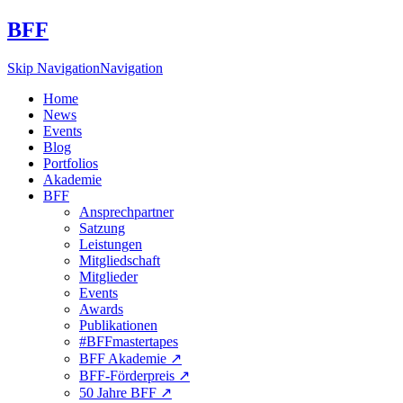
BFF
Skip Navigation
Navigation
Home
News
Events
Blog
Portfolios
Akademie
BFF
Ansprechpartner
Satzung
Leistungen
Mitgliedschaft
Mitglieder
Events
Awards
Publikationen
#BFFmastertapes
BFF Akademie ↗︎
BFF-Förderpreis ↗︎
50 Jahre BFF ↗︎