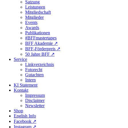
Satzung
Leistungen
Mitgliedschaft
Mitglieder
Events
Awards
Publikationen
#BFFmastertapes
BFF Akademie ↗︎
BFF-Förderpreis ↗︎
50 Jahre BFF ↗︎
Service
Linkverzeichnis
Fotorecht
Gutachten
Intern
KI Statement
Kontakt
Impressum
Disclaimer
Newsletter
Shop
English Info
Facebook ↗︎
Instagram ↗︎