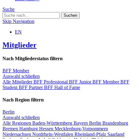
Suche
Skip Navigation
EN
Mitglieder
Nach Mitgliederstatus filtern
BFF Member
Auswahl schließen
Alle Mitglieder
BFF Professional
BFF Junior
BFF Member
BFF
Student
BFF Partner
BFF Hall of Fame
Nach Region filtern
Berlin
Auswahl schließen
Alle Regionen
Baden-Württemberg
Bayern
Berlin
Brandenburg
Bremen
Hamburg
Hessen
Mecklenburg-Vorpommern
Niedersachsen
Nordrhein-Westfalen
Rheinland-Pfalz
Saarland