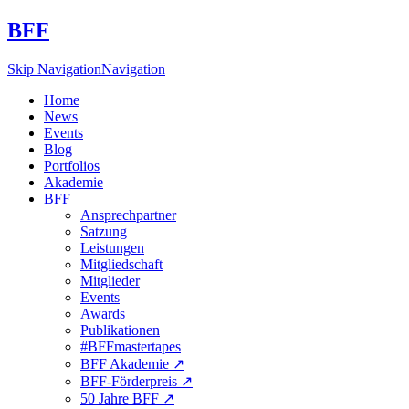
BFF
Skip Navigation
Navigation
Home
News
Events
Blog
Portfolios
Akademie
BFF
Ansprechpartner
Satzung
Leistungen
Mitgliedschaft
Mitglieder
Events
Awards
Publikationen
#BFFmastertapes
BFF Akademie ↗︎
BFF-Förderpreis ↗︎
50 Jahre BFF ↗︎