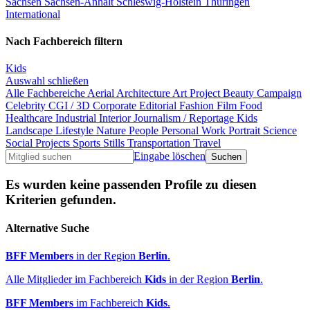
Sachsen
Sachsen-Anhalt
Schleswig-Holstein
Thüringen
International
Nach Fachbereich filtern
Kids
Auswahl schließen
Alle Fachbereiche
Aerial
Architecture
Art Project
Beauty
Campaign
Celebrity
CGI / 3D
Corporate
Editorial
Fashion
Film
Food
Healthcare
Industrial
Interior
Journalism / Reportage
Kids
Landscape
Lifestyle
Nature
People
Personal Work
Portrait
Science
Social Projects
Sports
Stills
Transportation
Travel
Eingabe löschen
Es wurden keine passenden Profile zu diesen
Kriterien gefunden.
Alternative Suche
BFF Members
in der Region
Berlin
.
Alle Mitglieder im Fachbereich
Kids
in der Region
Berlin
.
BFF Members
im Fachbereich
Kids
.