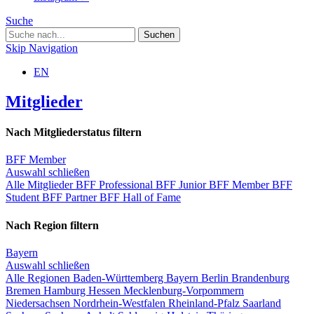
Suche
Skip Navigation
EN
Mitglieder
Nach Mitgliederstatus filtern
BFF Member
Auswahl schließen
Alle Mitglieder
BFF Professional
BFF Junior
BFF Member
BFF
Student
BFF Partner
BFF Hall of Fame
Nach Region filtern
Bayern
Auswahl schließen
Alle Regionen
Baden-Württemberg
Bayern
Berlin
Brandenburg
Bremen
Hamburg
Hessen
Mecklenburg-Vorpommern
Niedersachsen
Nordrhein-Westfalen
Rheinland-Pfalz
Saarland