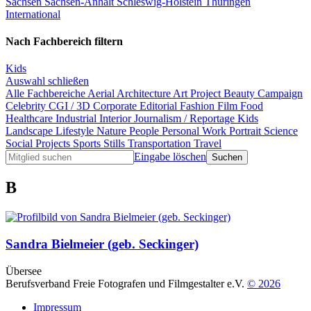
Sachsen
Sachsen-Anhalt
Schleswig-Holstein
Thüringen
International
Nach Fachbereich filtern
Kids
Auswahl schließen
Alle Fachbereiche
Aerial
Architecture
Art Project
Beauty
Campaign
Celebrity
CGI / 3D
Corporate
Editorial
Fashion
Film
Food
Healthcare
Industrial
Interior
Journalism / Reportage
Kids
Landscape
Lifestyle
Nature
People
Personal Work
Portrait
Science
Social Projects
Sports
Stills
Transportation
Travel
Eingabe löschen
B
Sandra Bielmeier (geb. Seckinger)
Übersee
Berufsverband Freie Fotografen und Filmgestalter e.V.
© 2026
Impressum