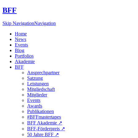
BFF
Skip Navigation
Navigation
Home
News
Events
Blog
Portfolios
Akademie
BFF
Ansprechpartner
Satzung
Leistungen
Mitgliedschaft
Mitglieder
Events
Awards
Publikationen
#BFFmastertapes
BFF Akademie ↗︎
BFF-Förderpreis ↗︎
50 Jahre BFF ↗︎