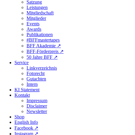
Satzung
Leistungen
Mitgliedschaft
Mitglieder
Events
Awards
Publikationen
#BFFmastertapes
BFF Akademie ↗︎
BFF-Förderpreis ↗︎
50 Jahre BFF ↗︎
Service
Linkverzeichnis
Fotorecht
Gutachten
Intern
KI Statement
Kontakt
Impressum
Disclaimer
Newsletter
Shop
English Info
Facebook ↗︎
Instagram ↗︎