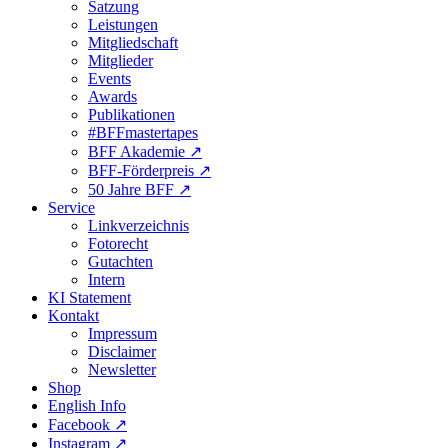
Satzung
Leistungen
Mitgliedschaft
Mitglieder
Events
Awards
Publikationen
#BFFmastertapes
BFF Akademie ↗︎
BFF-Förderpreis ↗︎
50 Jahre BFF ↗︎
Service
Linkverzeichnis
Fotorecht
Gutachten
Intern
KI Statement
Kontakt
Impressum
Disclaimer
Newsletter
Shop
English Info
Facebook ↗︎
Instagram ↗︎