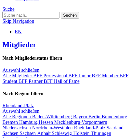
Suche
Skip Navigation
EN
Mitglieder
Nach Mitgliederstatus filtern
Auswahl schließen
Alle Mitglieder
BFF Professional
BFF Junior
BFF Member
BFF
Student
BFF Partner
BFF Hall of Fame
Nach Region filtern
Rheinland-Pfalz
Auswahl schließen
Alle Regionen
Baden-Württemberg
Bayern
Berlin
Brandenburg
Bremen
Hamburg
Hessen
Mecklenburg-Vorpommern
Niedersachsen
Nordrhein-Westfalen
Rheinland-Pfalz
Saarland
Sachsen
Sachsen-Anhalt
Schleswig-Holstein
Thüringen