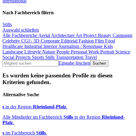
International
Nach Fachbereich filtern
Stills
Auswahl schließen
Alle Fachbereiche
Aerial
Architecture
Art Project
Beauty
Campaign
Celebrity
CGI / 3D
Corporate
Editorial
Fashion
Film
Food
Healthcare
Industrial
Interior
Journalism / Reportage
Kids
Landscape
Lifestyle
Nature
People
Personal Work
Portrait
Science
Social Projects
Sports
Stills
Transportation
Travel
Eingabe löschen
Es wurden keine passenden Profile zu diesen
Kriterien gefunden.
Alternative Suche
s
in der Region
Rheinland-Pfalz
.
Alle Mitglieder im Fachbereich
Stills
in der Region
Rheinland-
Pfalz
.
s
im Fachbereich
Stills
.