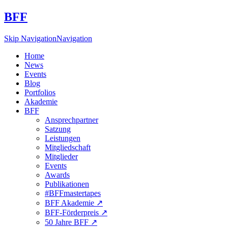
BFF
Skip Navigation
Navigation
Home
News
Events
Blog
Portfolios
Akademie
BFF
Ansprechpartner
Satzung
Leistungen
Mitgliedschaft
Mitglieder
Events
Awards
Publikationen
#BFFmastertapes
BFF Akademie ↗︎
BFF-Förderpreis ↗︎
50 Jahre BFF ↗︎